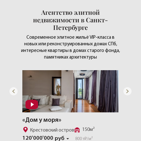
Агентство элитной
недвижимости в Санкт-
Петербурге
Современное элитное жильё VIP-класса в
новых или реконструированных домах СПб,
интересные квартиры в домах старого фонда,
памятниках архитектуры
«CHEVAL COURT»
«Особ
357.4м²
Золотой треугольник
У Та
225'00
Скачать полную презентацию