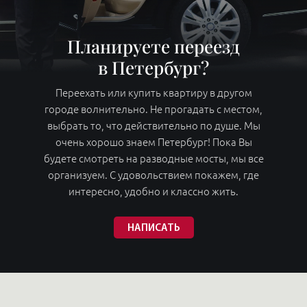
организуем. С удовольствием покажем, где
интересно, удобно и классно жить.
НАПИСАТЬ
Агентство VipFlat — эксперт в области элитной
недвижимости Санкт-Петербурга. Мы занимаемся
продажей жилья и выделяем в VIP недвижимости
два направления:
Современное жилье VIP-класса в новых или
реконструированных домах Петербурга.
Элитные квартиры в домах старого фонда —