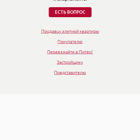
Достойные Квартиры — это бриллианты. Их
покупают не то, чтобы для жизни. Но, чтобы
владеть, наслаждаться этим владением. Подобно
тому, как любители живописи собирают полотна
известных художников. И совсем необязательно
отдавать их на выставки — можно просто жить с
мыслью о том, что ты владеешь произведением
искусства.
Инвестиции, так как центр ограничен и не станет
Контакты
больше. Есть недооцененные кварталы, которые
развиваются, преображаются, дорожают.
+7 (812)
332-09-32