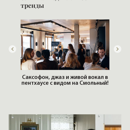
тренды
ОШИ.
Саксофон, джаз и живой вокал в
T
пентхаусе с видом на Смольный!
РО
Но