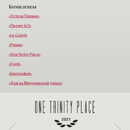
Комплексы
Старая деревня
Удельная
«Остров Первых»
«Проект 6/3»
«Le Grand»
«Репин»
«One Trinity Place»
«Fjord»
«Биография»
«Дом на Мичуринской улице»
«Крестовский, 12»
«Ориенталь»