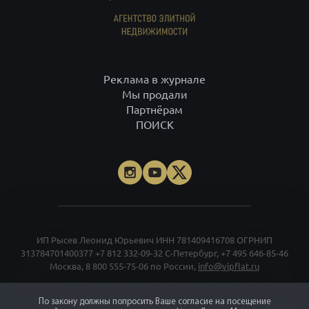
Реклама в журнале
Мы продали
Партнёрам
ПОИСК
ИП Рысев Леонид Юрьевич ИНН 781409416708 ОГРНИП
313784701400377
+7 812 332-09-32
С-Петербург,
+7 495 646-85-46
Москва,
8 800 555-75-06
по России,
info@vipflat.ru
Материалы не являются публичной офертой. Посещая сайт, вы
соглашаетесь, что сайт собирает данные cookie. При использовании
По закону должны попросить Ваше согласие на посещение