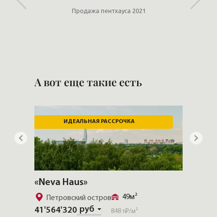
Продажа пентхауса 2021
А вот еще такие есть
ИДЕАЛЬНАЯ РАССРОЧКА
«Neva Haus»
«Три 
49м²
Петровский остров
У Та
руб
41'564'320
Скачат
848 т₽
/м²