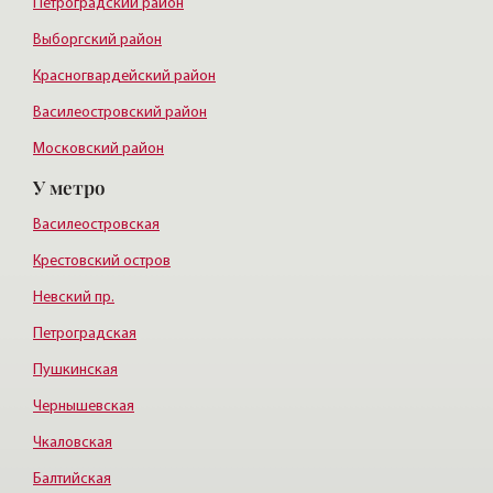
Петроградский район
Выборгский район
Красногвардейский район
Василеостровский район
Московский район
У метро
Курортный район
Василеостровская
Крестовский остров
Невский пр.
Петроградская
Пушкинская
Чернышевская
Чкаловская
Балтийская