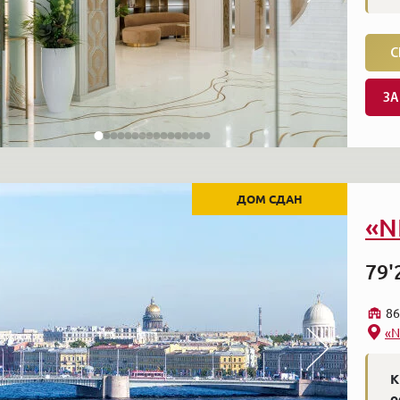
С
ЗА
ДОМ СДАН
«N
79'
86
«N
К
о