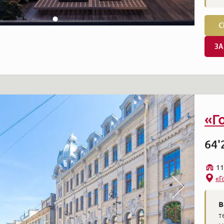
С
ЗА
«Г
64'
11
«Г
В
т