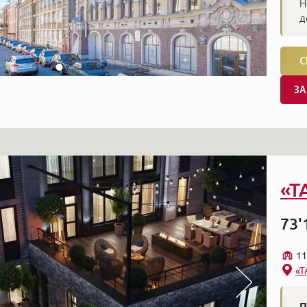
Н
д
С
ЗА
«T
73'
11
«T
П