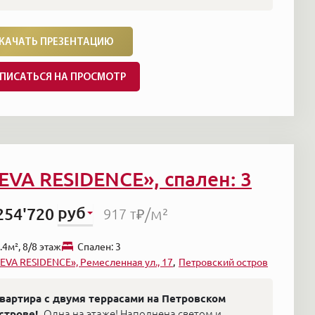
КАЧАТЬ ПРЕЗЕНТАЦИЮ
ПИСАТЬСЯ НА ПРОСМОТР
EVA RESIDENCE», спален: 3
руб
254'720
/м²
917 т₽
.4м², 8/8 этаж
Cпален: 3
EVA RESIDENCE», Ремесленная ул., 17
Петровский остров
вартира с двумя террасами на Петровском
строве!
Одна на этаже! Наполнена светом и