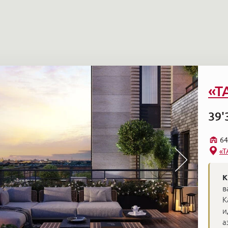
«T
39'
64
«T
К
в
К
и
а