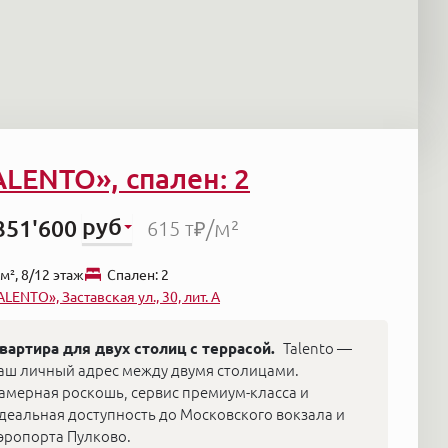
ALENTO», спален: 2
руб
351'600
/м²
615 т₽
м², 8/12 этаж
Cпален: 2
ALENTO», Заставская ул., 30, лит. А
вартира для двух столиц с террасой.
Talento —
аш личный адрес между двумя столицами.
амерная роскошь, сервис премиум-класса и
деальная доступность до Московского вокзала и
эропорта Пулково.