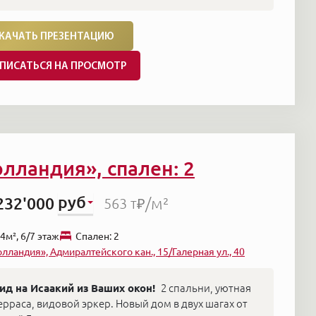
КАЧАТЬ ПРЕЗЕНТАЦИЮ
ПИСАТЬСЯ НА ПРОСМОТР
олландия», спален: 2
руб
232'000
/м²
563 т₽
4м², 6/7 этаж
Cпален: 2
олландия», Адмиралтейского кан., 15/Галерная ул., 40
ид на Исаакий из Ваших окон!
2 спальни, уютная
ерраса, видовой эркер. Новый дом в двух шагах от