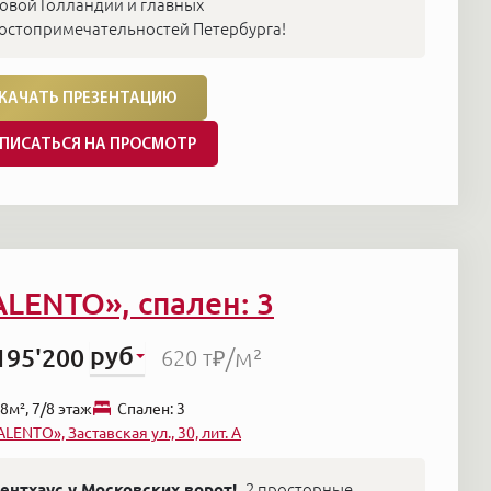
овой Голландии и главных
остопримечательностей Петербурга!
КАЧАТЬ ПРЕЗЕНТАЦИЮ
ПИСАТЬСЯ НА ПРОСМОТР
ALENTO», спален: 3
руб
195'200
/м²
620 т₽
8м², 7/8 этаж
Cпален: 3
ALENTO», Заставская ул., 30, лит. А
ентхаус у Московских ворот!
2 просторные