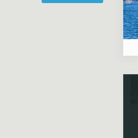
«Дом на Манежной площади»
«Каменноостровская коллекция, 62»
«Особняк Кушелева-Безбородко»
«Парадный Квартал»
«Крестовский, 4»
«Приоритет»
«Пятый элемент»
«Смольный проспект»
«Amo»
«NEVA RESIDENCE»
«Петровская доминанта»
«МИРЪ»
«Familia»
«Институтский, 16»
«Imperial Club»