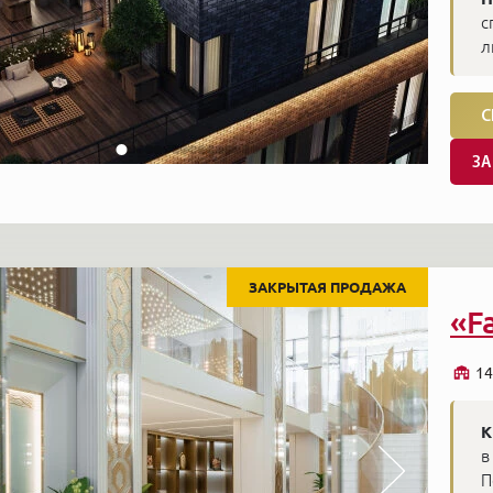
с
л
С
ЗА
ЗАКРЫТАЯ ПРОДАЖА
«F
14
К
в
П