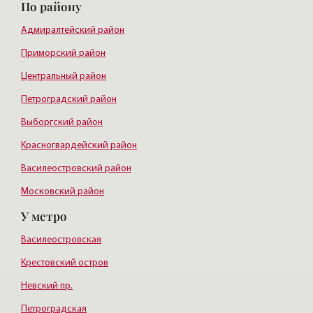
По району
Адмиралтейский район
Приморский район
Центральный район
Петроградский район
Выборгский район
Красногвардейский район
Василеостровский район
Московский район
У метро
Курортный район
Василеостровская
Крестовский остров
Невский пр.
Петроградская