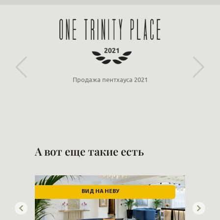
«Крестовский, 12»
«Ориенталь»
Продажа пентхауса 2021
А вот еще такие есть
ВИД НА НЕВУ
ДЕР