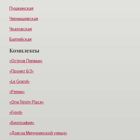
Пушкинская
Чернышевская
Чкаловская
Балтийская
Комплексы
Старая деревня
Удельная
«Остров Первых»
«Проект 6/3»
«Le Grand»
«Репин»
«One Trinity Place»
«Fjord»
«Биография»
«Дом на Мичуринской улице»