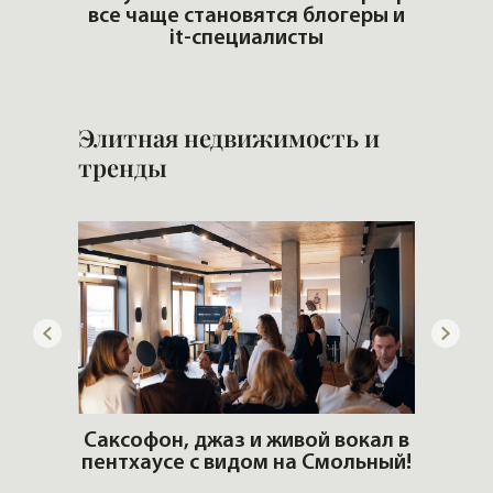
все чаще становятся блогеры и
Сам
it-специалисты
Элитная недвижимость и
тренды
ОШИ.
Саксофон, джаз и живой вокал в
T
пентхаусе с видом на Смольный!
РО