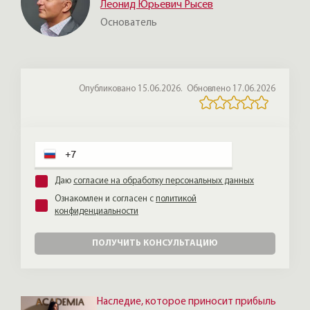
Леонид Юрьевич Рысев
даже делает бизнес: покупает квартиру
без ремонта, иногда делит её на две,
Основатель
делает стильный ремонт и продаёт с
прибылью — получая огромное
наслаждение от созидания вещей,
которыми будут наслаждаться другие.
Опубликовано 15.06.2026.
Обновлено 17.06.2026
Даю
согласие на обработку персональных данных
Ознакомлен и согласен с
политикой
конфиденциальности
ПОЛУЧИТЬ КОНСУЛЬТАЦИЮ
Наследие, которое приносит прибыль