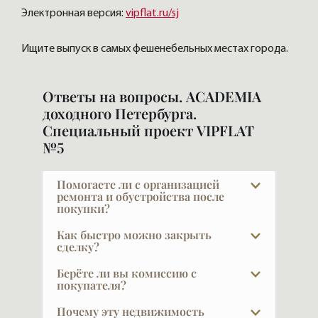
Электронная версия:
vipflat.ru/sj
Ищите выпуск в самых фешенебельных местах города.
Ответы на вопросы. ACADEMIA
доходного Петербурга.
Специальный проект VIPFLAT
№5
Помогаете ли с организацией
ремонта и обустройства после
покупки?
Да, и это очень важный выбор — найти
Как быстро можно закрыть
дизайнера и строителя по рекомендации.
сделку?
Ремонт — большая проблема и сложная
Обычный срок сделки — около трёх
Берёте ли вы комиссию с
задача, поручать её стоит только тому,
недель. Примерно неделю ведётся
покупателя?
кто был проверен. Мы видим, что
согласование предварительного
При покупке в новых проектах — нет.
получается на реальных проектах,
Почему эту недвижимость
договора и внесение обеспечительного