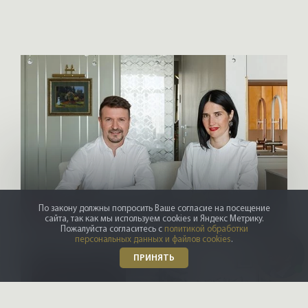
Но
DZM
По закону должны попросить Ваше согласие на посещение
сайта, так как мы используем cookies и Яндекс Метрику.
Архитекторы и дизайнеры
Пожалуйста согласитесь с
политикой обработки
персональных данных и файлов cookies
.
ПРИНЯТЬ