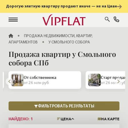
Дорогую элитную квартиру продают иначе — не на Циан
ГЛАВНАЯ
ПРОДАЖА НЕДВИЖИМОСТИ, КВАРТИР,
АПАРТАМЕНТОВ
У СМОЛЬНОГО СОБОРА
Продажа квартир у Смольного
собора СПб
Закрытая про
Старт продаж
и апартамент
от 26 млн руб
от 26 млн руб
НАЙДЕНО:
1
ЦЕНА
НА КАРТЕ