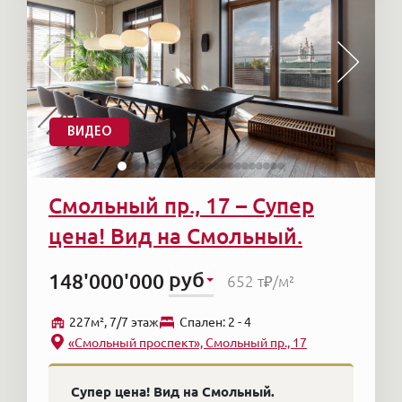
ВИДЕО
Смольный пр., 17 – Супер
цена! Вид на Смольный.
руб
148'000'000
652 т₽
/м²
227м², 7/7 этаж
Cпален: 2 - 4
«Смольный проспект», Смольный пр., 17
Супер цена! Вид на Смольный.