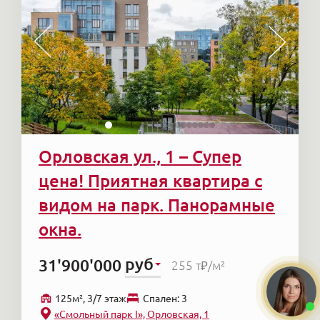
Орловская ул., 1 – Супер
цена! Приятная квартира с
видом на парк. Панорамные
окна.
руб
31'900'000
255 т₽
/м²
125м², 3/7 этаж
Cпален: 3
«Смольный парк I», Орловская, 1