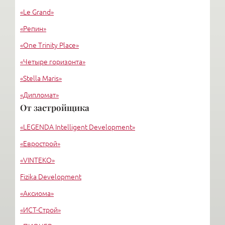
«Le Grand»
«Репин»
«One Trinity Place»
«Четыре горизонта»
«Stella Maris»
«Дипломат»
От застройщика
«Евросиб»
«LEGENDA Intelligent Development»
«МОНФЕРРАН»
«Еврострой»
«VINTEKO»
Fizika Development
«Аксиома»
«ИСТ-Строй»