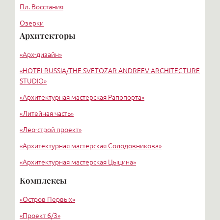
Пл. Восстания
Озерки
Архитекторы
Парк Победы
«Арх-дизайн»
Беговая
«HОTEI-RUSSIA/THE SVETOZAR ANDREEV ARCHITECTURE
STUDIO»
«Архитектурная мастерская Рапопорта»
«Литейная часть»
«Лео-строй проект»
«Архитектурная мастерская Солодовникова»
«Архитектурная мастерская Цыцина»
«Земцов, Кондиайн и партнеры»
Комплексы
«Никольская С. В.»
«Остров Первых»
АМ Цехомского В.В.
«Проект 6/3»