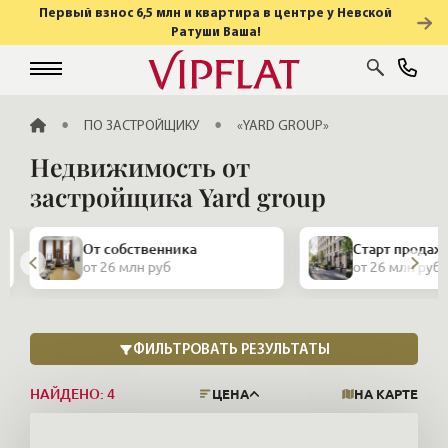
Первый взнос 6,5 млн и квартира в центре у Невской
Ратуши Ваша!
ГЛАВНАЯ
ПО ЗАСТРОЙЩИКУ
«YARD GROUP»
Недвижимость от
застройщика Yard group
Закрытая про
Старт продаж
и апартамент
от 26 млн руб
от 26 млн руб
НАЙДЕНО:
4
ЦЕНА
НА КАРТЕ