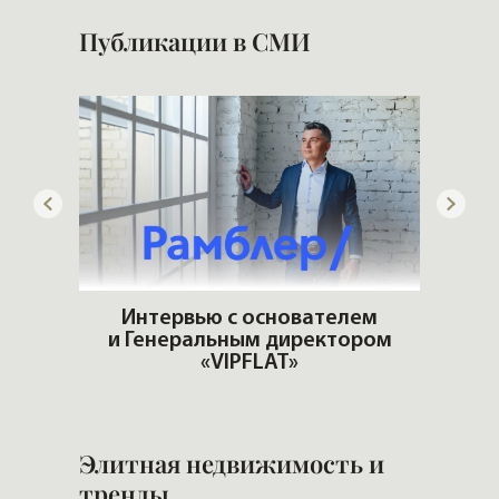
Публикации в СМИ
ем
ром
Популярные тенденции на рынке
Кто 
недвижимости
Элитная недвижимость и
тренды