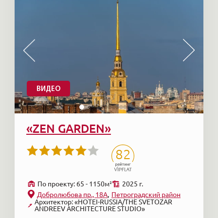
ВИДЕО
«ZEN GARDEN»
82
По проекту: 65 - 1150м²
2025 г.
Добролюбова пр., 18А
Петроградский район
Архитектор: «HОTEI-RUSSIA/THE SVETOZAR
ANDREEV ARCHITECTURE STUDIO»