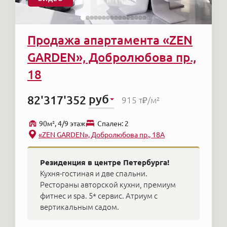
Продажа апартамента «ZEN
GARDEN», Добролюбова пр.,
18
руб
82'317'352
915 т₽
/м²
90м², 4/9 этаж
Cпален: 2
«ZEN GARDEN», Добролюбова пр., 18А
Резиденция в центре Петербурга!
Кухня-гостиная и две спальни.
Рестораны авторской кухни, премиум
фитнес и spa. 5* сервис. Атриум с
вертикальным садом.