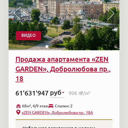
ВИДЕО
Продажа апартамента «ZEN
GARDEN», Добролюбова пр.,
18
руб
61'631'947
906 т₽
/м²
68м², 4/9 этаж
Cпален: 2
«ZEN GARDEN», Добролюбова пр., 18А