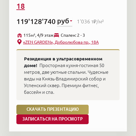
18
руб
119'128'740
1'036 т₽
/м²
115м², 4/9 этаж
Cпален: 2 - 3
«ZEN GARDEN», Добролюбова пр., 18А
Резиденция в ультрасовременном
доме!
Просторная кухня-гостиная 50
метров, две уютные спальни. Чудесные
виды на Князь-Владимирский собор и
Успенский сквер. Премиум фитнес,
бассейн и спа.
СКАЧАТЬ ПРЕЗЕНТАЦИЮ
ЗАПИСАТЬСЯ НА ПРОСМОТР