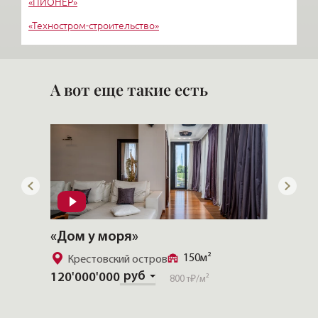
«ПИОНЕР»
«Техностром-строительство»
«Петербургская Строительная Компания»
А вот еще такие есть
«CHEVAL COURT»
«Особ
357.4м²
Золотой треугольник
У Та
225'00
Скачать полную презентацию