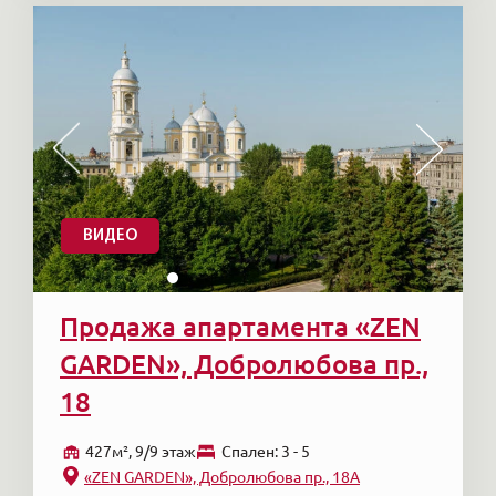
ВИДЕО
Продажа апартамента «ZEN
GARDEN», Добролюбова пр.,
18
427м², 9/9 этаж
Cпален: 3 - 5
«ZEN GARDEN», Добролюбова пр., 18А