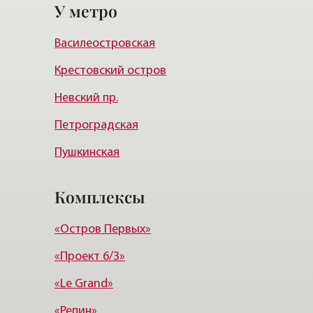
У метро
Василеостровский район
Василеостровская
Московский район
Крестовский остров
Курортный район
Невский пр.
Петроградская
Пушкинская
Чернышевская
Комплексы
Чкаловская
«Остров Первых»
Балтийская
«Проект 6/3»
Старая деревня
«Le Grand»
Удельная
«Репин»