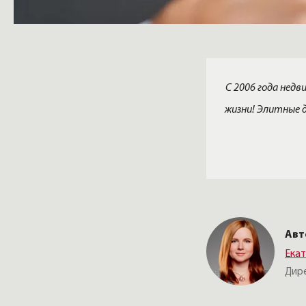
С 2006 года нед
жизни! Элитные д
Авт
Ека
Дир