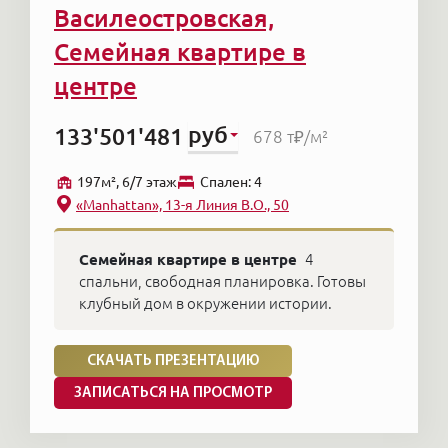
станции метро «Василеостровская» является
Василеостровская,
одной из старейших в городе, а некоторые
Семейная квартире в
здешние здания и вовсе являются его
центре
ровесниками. Новые жилые дома строятся
здесь не часто.
руб
133'501'481
678 т₽
/м²
Станцию открыли в ноябре 1967 года. Долгое
197м², 6/7 этаж
Cпален: 4
время она являлась единственной станцией
«Manhattan», 13-я Линия В.О., 50
на Васильевском острове. Из-за небольшой
площади вестибюля и малого числа
Семейная квартире в центре
4
спальни, свободная планировка. Готовы
эскалаторов станция была перезагруженной,
клубный дом в окружении истории.
например, в часы пик, но сейчас открылся
переход под Невкой на Спортивную и будет
СКАЧАТЬ ПРЕЗЕНТАЦИЮ
построен второй выход с Василеостровской.
ЗАПИСАТЬСЯ НА ПРОСМОТР