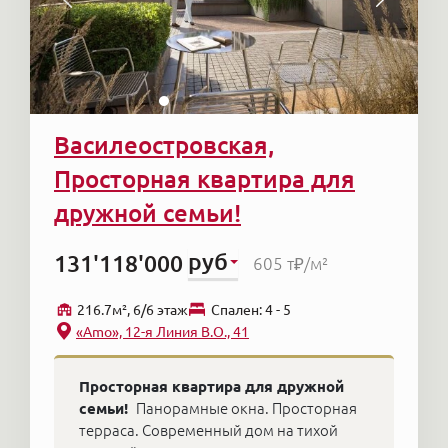
Василеостровская,
Просторная квартира для
дружной семьи!
руб
131'118'000
605 т₽
/м²
216.7м², 6/6 этаж
Cпален: 4 - 5
«Amo», 12-я Линия В.О., 41
Просторная квартира для дружной
семьи!
Панорамные окна. Просторная
терраса. Современный дом на тихой