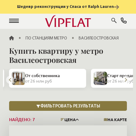
Шедевр реконструкции у Спаса от Ralph Lauren
ГЛАВНАЯ
ПО СТАНЦИЯМ МЕТРО
ВАСИЛЕОСТРОВСКАЯ
Купить квартиру у метро
Василеостровская
Закрытая про
Старт продаж
и апартамент
от 26 млн руб
от 26 млн руб
НАЙДЕНО:
7
ЦЕНА
НА КАРТЕ