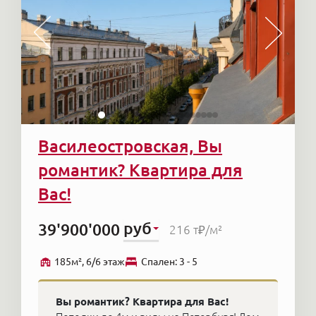
Василеостровская, Вы
романтик? Квартира для
Вас!
руб
39'900'000
216 т₽
/м²
185м², 6/6 этаж
Cпален: 3 - 5
Вы романтик? Квартира для Вас!