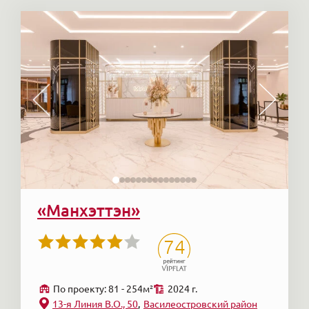
«Манхэттэн»
74
По проекту: 81 - 254м²
2024 г.
13-я Линия В.О., 50
Василеостровский район