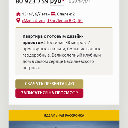
руб
80'923'759
669 т₽
/м²
121м², 6/7 этаж
Cпален: 2
«Manhattan», 13-я Линия В.О., 50
Квартира с готовым дизайн-
проектом!
Гостиная 38 метров, 2
просторные спальни, большие ванные,
гардеробные. Великолепный клубный
дом в самом сердце Васильевского
острова.
СКАЧАТЬ ПРЕЗЕНТАЦИЮ
ЗАПИСАТЬСЯ НА ПРОСМОТР
ИДЕАЛЬНАЯ РАССРОЧКА