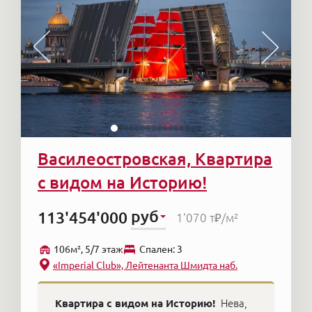
Василеостровская, Квартира
с видом на Историю!
руб
113'454'000
1'070 т₽
/м²
106м², 5/7 этаж
Cпален: 3
«Imperial Club», Лейтенанта Шмидта наб.
Квартира с видом на Историю!
Нева,