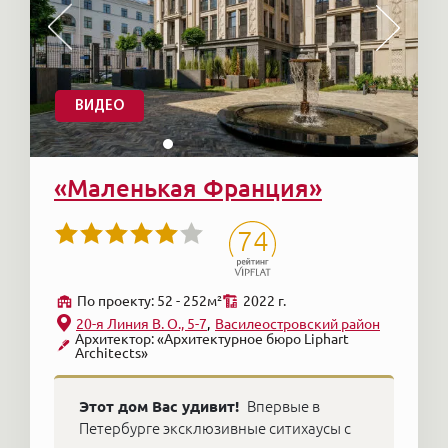
ВИДЕО
«Маленькая Франция»
74
По проекту: 52 - 252м²
2022 г.
20-я Линия В. О., 5-7
Василеостровский район
Архитектор: «Архитектурное бюро Liphart
Architects»
Этот дом Вас удивит!
Впервые в
Петербурге эксклюзивные ситихаусы с