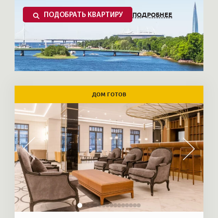
ПОДРОБНЕЕ
ПОДОБРАТЬ КВАРТИРУ
После открытия новых транспортных
ДОМ ГОТОВ
развязок, интерес к Васильевскому острову
немного возрос, так как решился вопрос с
транспортной доступностью на остров, но по
прежнему станция «Василеостровская»
находится в центре Васильевского острова.
Выходя в город, пассажиры попадают на
Средний проспект и 6-7-ю линии –
историческая часть острова. Застройка около