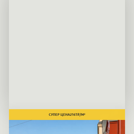
СУПЕР ЦЕНА
216
Т₽/М²