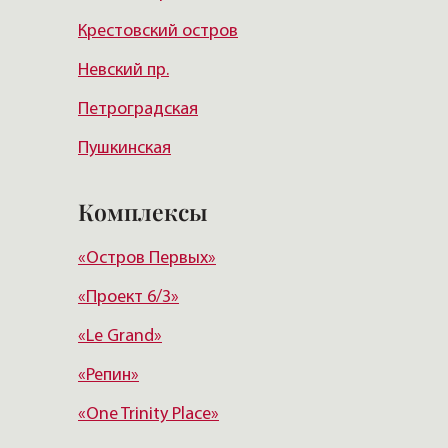
Крестовский остров
Курортный район
Невский пр.
Петроградская
Пушкинская
Чернышевская
Комплексы
Чкаловская
«Остров Первых»
Балтийская
«Проект 6/3»
Старая деревня
«Le Grand»
Удельная
«Репин»
«One Trinity Place»