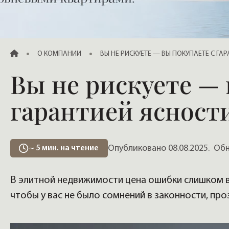
Продажа элитных квартир, жилья
ГЛАВНАЯ
О КОМПАНИИ
ВЫ НЕ РИСКУЕТЕ — ВЫ ПОКУПАЕТЕ С ГА
Вы не рискуете — 
гарантией ясности
Опубликовано 08.08.2025.
Обно
~
5
мин. на чтение
В элитной недвижимости цена ошибки слишком в
чтобы у вас не было сомнений в законности, про