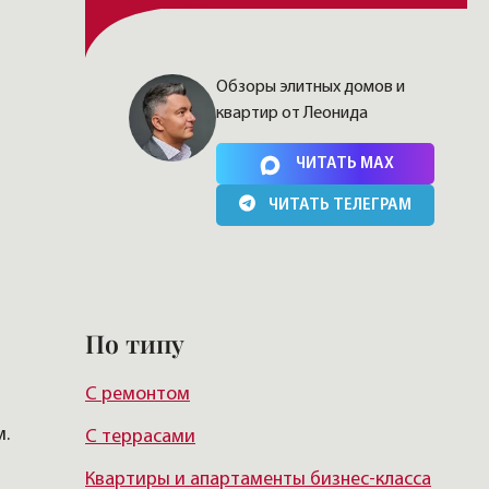
Обзоры элитных домов и
квартир от Леонида
Нажимая на кнопку, Вы соглашаетесь c
политикой
сайта
ЧИТАТЬ MAX
ЧИТАТЬ ТЕЛЕГРАМ
в
По типу
С ремонтом
м.
С террасами
Квартиры и апартаменты бизнес-класса