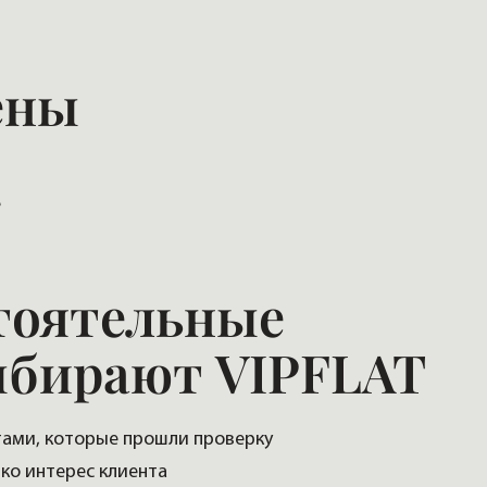
ены
е
тоятельные
ыбирают VIPFLAT
тами, которые прошли проверку
ько интерес клиента