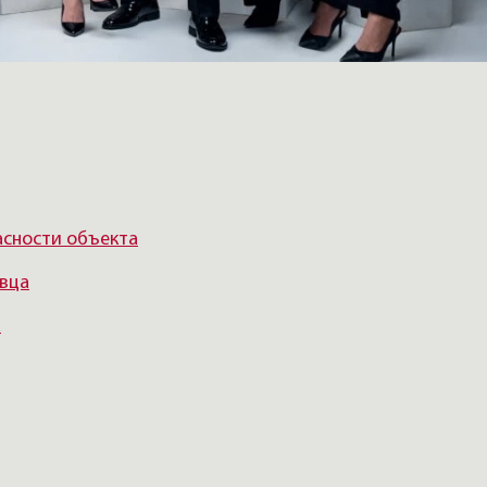
асности объекта
авца
а