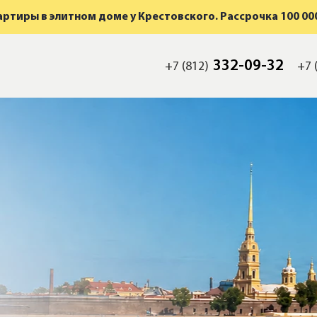
ртиры в элитном доме у Крестовского. Рассрочка 100 000
332-09-32
+7 (812)
+7 
мость
а