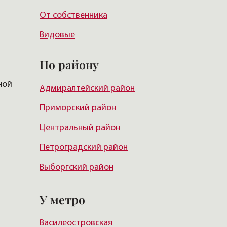
От собственника
Видовые
По району
ной
Адмиралтейский район
Приморский район
Центральный район
Петроградский район
Выборгский район
Красногвардейский район
У метро
Василеостровский район
Василеостровская
Московский район