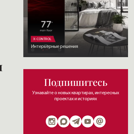
X-CONTROL
Интерьерные решения
и
Подпишитесь
Узнавайте о новых квартирах, интересных
проектах и историях