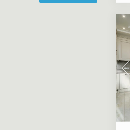
«Дом на Манежной площади»
«Каменноостровская коллекция, 62»
«Особняк Кушелева-Безбородко»
«Парадный Квартал»
«Крестовский, 4»
«Приоритет»
«Пятый элемент»
«Смольный проспект»
«Amo»
«NEVA RESIDENCE»
«Петровская доминанта»
«МИРЪ»
«Familia»
«Институтский, 16»
«Imperial Club»