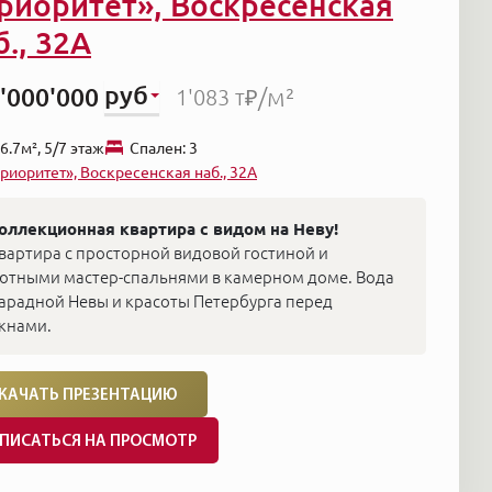
риоритет», Воскресенская
б., 32А
руб
'000'000
/м²
1'083 т₽
6.7м², 5/7 этаж
Cпален: 3
риоритет», Воскресенская наб., 32А
оллекционная квартира с видом на Неву!
вартира с просторной видовой гостиной и
ютными мастер-спальнями в камерном доме. Вода
арадной Невы и красоты Петербурга перед
кнами.
КАЧАТЬ ПРЕЗЕНТАЦИЮ
ПИСАТЬСЯ НА ПРОСМОТР