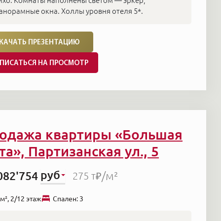
ихо. Комнаты наполнены светом — эркер,
анорамные окна. Холлы уровня отеля 5*.
КАЧАТЬ ПРЕЗЕНТАЦИЮ
ПИСАТЬСЯ НА ПРОСМОТР
одажа квартиры «Большая
та», Партизанская ул., 5
руб
082'754
/м²
275 т₽
м², 2/12 этаж
Cпален: 3