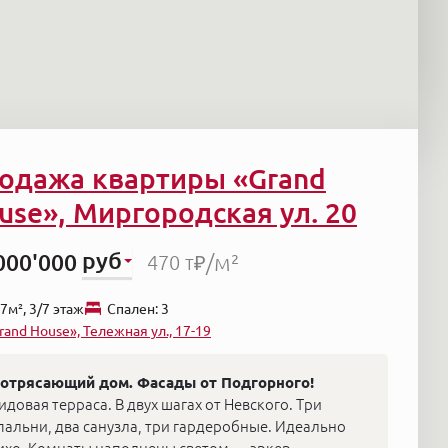
одажа квартиры «Grand
use», Миргородская ул. 20
руб
000'000
/м²
470 т₽
7м², 3/7 этаж
Cпален: 3
rand House», Тележная ул., 17-19
отрясающий дом. Фасады от Подгорного!
идовая терраса. В двух шагах от Невского. Три
пальни, два санузла, три гардеробные. Идеально