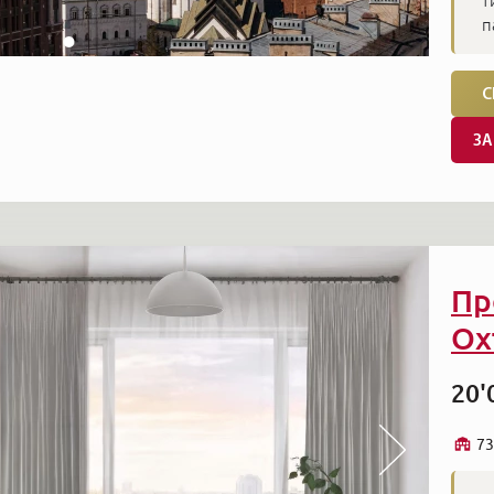
т
п
С
ЗА
Пр
Ох
20'
73