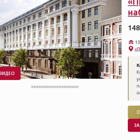
«П
на
148
13
«П
К
К
ВИДЕО
у
п
о
С
ЗА