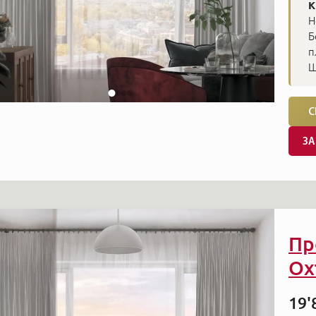
К
Н
Б
п
Ш
С
ЗА
Пр
Ох
19'