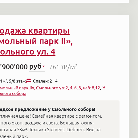
одажа квартиры
мольный парк II»,
ольного ул. 4
руб
'900'000
/м²
761 т₽
1м², 5/8 этаж
Cпален: 2 - 4
мольный парк II», Смольного ул: 2, 4, 6, 8, наб: 8,12
У
ьного собора
едкое предложение у Смольного собора!
тличная цена! Семейная квартира с ремонтом.
ного окон, воздуха и света. Большая кухня-
остиная 53м². Техника Siemens, Liebherr. Вид на
елёный парк.