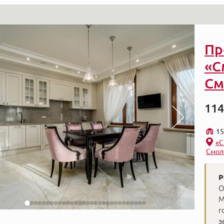
Пр
«С
См
114
15
«С
Смол
Р
О
М
г
з