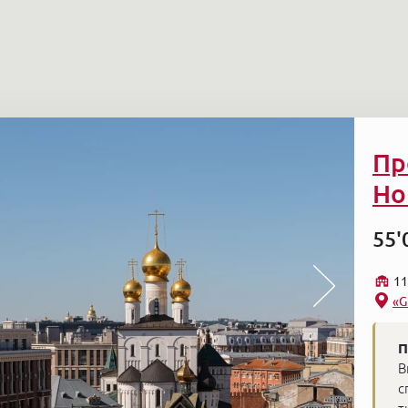
Пр
Ho
55'
11
«G
П
В
с