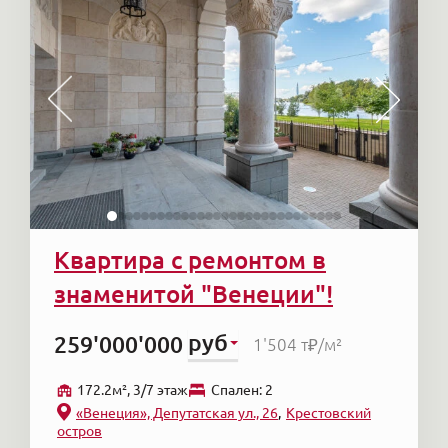
Квартира с ремонтом в
знаменитой "Венеции"!
руб
259'000'000
1'504 т₽
/м²
172.2м², 3/7 этаж
Cпален: 2
«Венеция», Депутатская ул., 26
Крестовский
остров