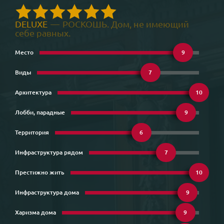
DELUXE
—
РОСКОШЬ. Дом, не имеющий
себе равных.
Место
9
Виды
7
Архитектура
10
Лобби, парадные
9
Территория
6
Инфраструктура рядом
7
Престижно жить
10
Инфраструктура дома
9
Харизма дома
9