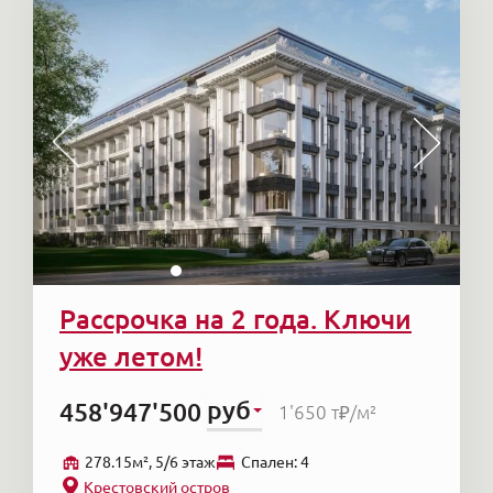
Рассрочка на 2 года. Ключи
уже летом!
руб
458'947'500
1'650 т₽
/м²
278.15м², 5/6 этаж
Cпален: 4
Крестовский остров