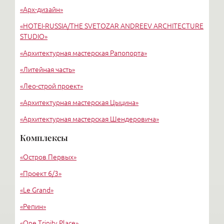
«Арх-дизайн»
Третьяковская
«HОTEI-RUSSIA/THE SVETOZAR ANDREEV ARCHITECTURE
STUDIO»
«Архитектурная мастерская Рапопорта»
«Литейная часть»
«Лео-строй проект»
«Архитектурная мастерская Цыцина»
«Архитектурная мастерская Шендеровича»
«Красовский А.Ф.»
Комплексы
«Горбунов В. В., Фёдоров Е. Б.»
«Остров Первых»
Архитектурное бюро «УРБИС-СПБ»
«Проект 6/3»
«Le Grand»
«Репин»
«One Trinity Place»