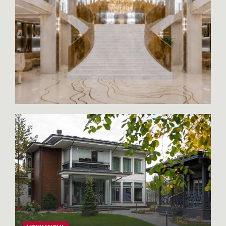
разочарование, опустошение, путаница. В
этот момент и выбирают того, кто
поможет найти ту квартиру, которая
будет доставлять радость многие годы.
Плюс открытый рынок — лишь меньшая
часть реального предложения: самые
интересные объекты в элитном сегменте
продают закрыто, через
профессиональные контакты.