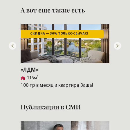
«РГС Недвижимость»
А вот еще такие есть
СКИДКА — 30% ТОЛЬКО СЕЙЧАС!
«ЛДМ»
«Особ
115м²
958м
315'00
100 тр в месяц и квартира Ваша!
Публикации в СМИ