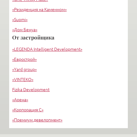
«Резиденция на Каменном»
«Suomi»
«Дом Бенуа»
От застройщика
«Каменноостровский»
«LEGENDA Intelligent Development»
«Морской фасад»
«Еврострой»
«Yard group»
«VINTEKO»
Fizika Development
«Арена»
«Корпорация С»
«Премиум девелопмент»
«Трест №3»