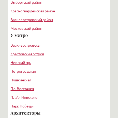
Выборгский район
Красногвардейский район
Василеостровский район
Московский район
У метро
Курортный район
Василеостровская
Крестовский остров
Невский пр.
Петроградская
Пушкинская
Пл. Восстания
Пл.Ал.Невского
Парк Победы
Архитекторы
Пионерская