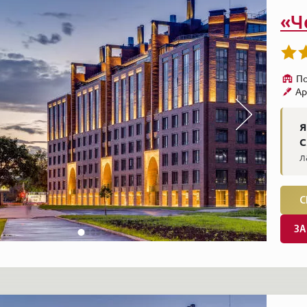
«Ч
По
Ар
Я
С
л
С
ЗА