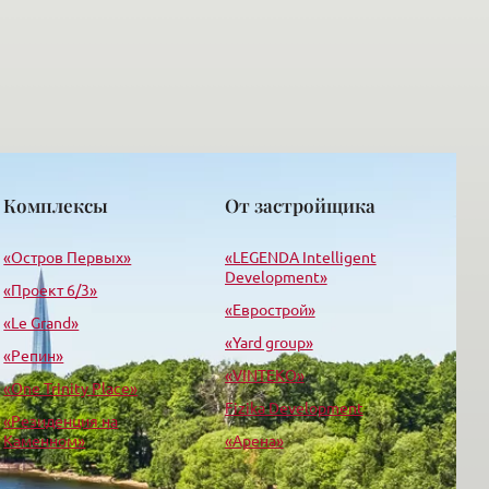
Комплексы
От застройщика
«Остров Первых»
«LEGENDA Intelligent
Development»
«Проект 6/3»
«Еврострой»
«Le Grand»
«Yard group»
«Репин»
«VINTEKO»
«One Trinity Place»
Fizika Development
«Резиденция на
Каменном»
«Арена»
«Suomi»
«Корпорация С»