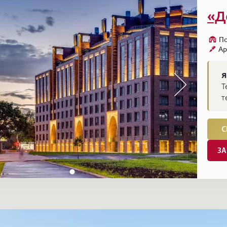
«Д
По
Ар
Я
Т
т
С
ЗА