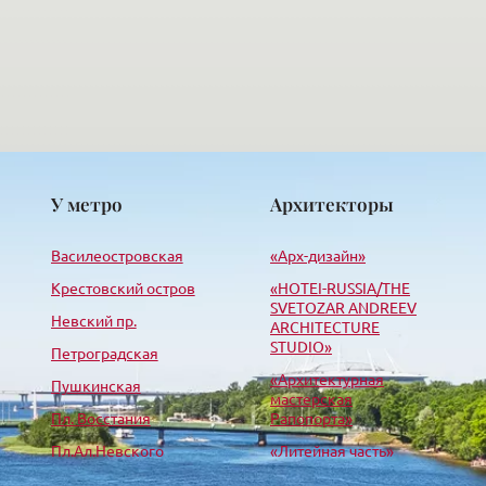
У метро
Архитекторы
Василеостровская
«Арх-дизайн»
Крестовский остров
«HОTEI-RUSSIA/THE
SVETOZAR ANDREEV
Невский пр.
ARCHITECTURE
STUDIO»
Петроградская
«Архитектурная
Пушкинская
мастерская
Пл. Восстания
Рапопорта»
Пл.Ал.Невского
«Литейная часть»
Парк Победы
«Лео-строй проект»