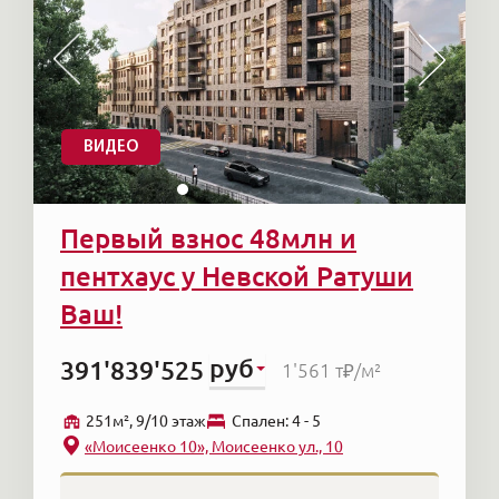
ВИДЕО
Первый взнос 48млн и
пентхаус у Невской Ратуши
Ваш!
руб
391'839'525
1'561 т₽
/м²
251м², 9/10 этаж
Cпален: 4 - 5
«Моисеенко 10», Моисеенко ул., 10