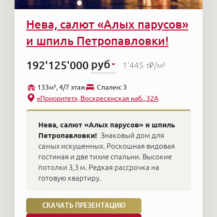
Нева, салют «Алых парусов»
и шпиль Петропавловки!
руб
192'125'000
1'445 т₽
/м²
133м², 4/7 этаж
Cпален: 3
«Приоритет», Воскресенская наб., 32А
Нева, салют «Алых парусов» и шпиль
Петропавловки!
Знаковый дом для
самых искушенных. Роскошная видовая
гостиная и две тихие спальни. Высокие
потолки 3,3 м. Редкая рассрочка на
готовую квартиру.
СКАЧАТЬ ПРЕЗЕНТАЦИЮ