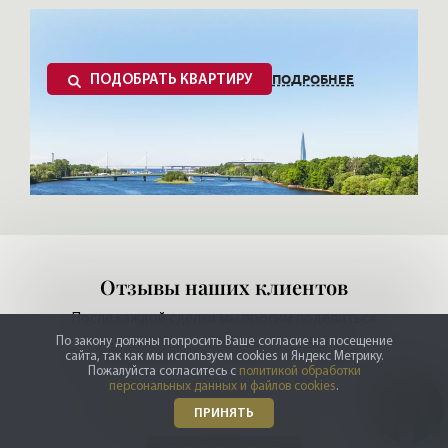
ПОДРОБНЕЕ
ПОДОБРАТЬ КВАРТИРУ
Отзывы наших клиентов
После каждой сделки мы просим поделиться
впечатлениями,
если у Вас есть желание
По закону должны попросить Ваше согласие на посещение
сайта, так как мы используем cookies и Яндекс Метрику.
сказать пару слов — Вы можете это сделать!
Пожалуйста согласитесь с
политикой обработки
персональных данных и файлов cookies
.
4.9
4.6
4.9
ПРИНЯТЬ