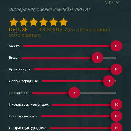
Экспертная оценка команды VIPFLAT
DELUXE
—
РОСКОШЬ. Дом, не имеющий
себе равных.
Место
10
Виды
8
Архитектура
10
Лобби, парадные
9
Территория
5
Инфраструктура рядом
10
Престижно жить
10
Инфраструктура дома
10