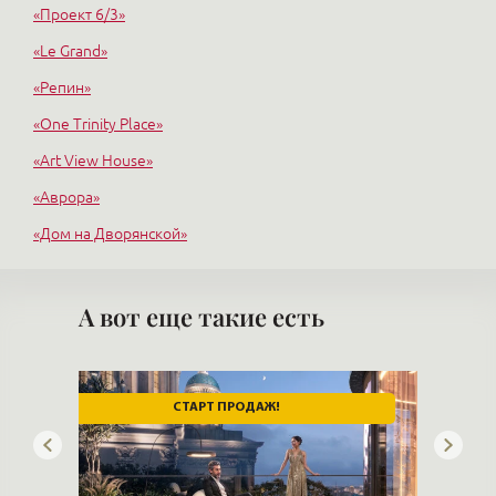
«Проект 6/3»
«Le Grand»
«Репин»
«One Trinity Place»
«Art View House»
«Аврора»
«Дом на Дворянской»
«Империал»
«Новая История»
А вот еще такие есть
ДЕРЖИТЕ ДЕНЬГИ НА ДЕПОЗИТАХ!