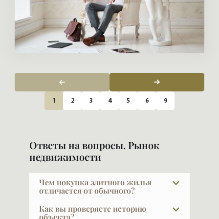
1
2
3
4
5
6
9
Ответы на вопросы. Рынок
недвижимости
Чем покупка элитного жилья
отличается от обычного?
У покупателя элитной недвижимости уже
Как вы проверяете историю
есть жильё — и не одно. Он не решает
объекта?