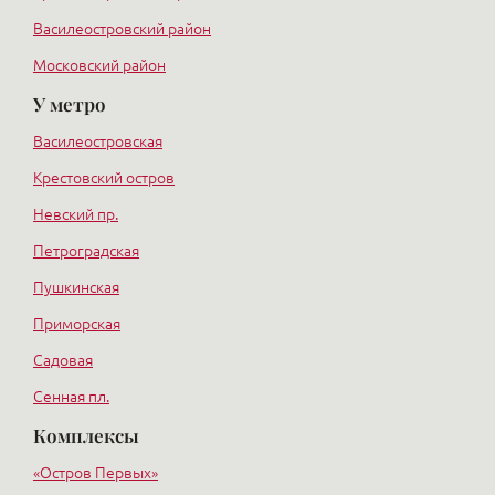
Василеостровский район
Московский район
У метро
Курортный район
Василеостровская
Крестовский остров
Невский пр.
Петроградская
Пушкинская
Приморская
Садовая
Сенная пл.
Комплексы
Пл. Ленина
Пл. Мужества
«Остров Первых»