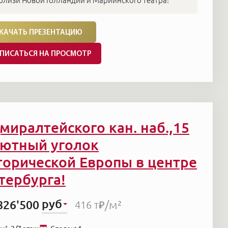
близи Новой Голландии и Мариинского театра!
КАЧАТЬ ПРЕЗЕНТАЦИЮ
ПИСАТЬСЯ НА ПРОСМОТР
миралтейского кан. наб.,15
Уютный уголок
торической Европы в центре
тербурга!
руб
826'500
/м²
416 т₽