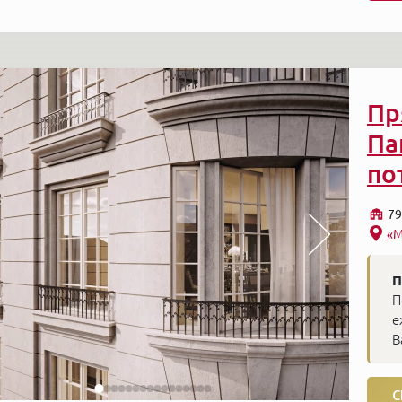
Пр
Па
по
79
«М
П
П
е
В
С