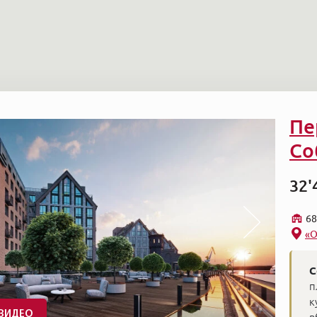
Пе
Со
32'
68
«О
С
п
к
ВИДЕО