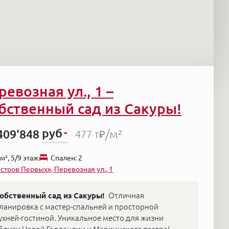
ревозная ул., 1 –
бственный сад из Сакуры!
руб
409'848
/м²
477 т₽
м², 5/9 этаж
Cпален: 2
стров Первых», Перевозная ул., 1
обственный сад из Сакуры!
Отличная
ланировка с мастер-спальней и просторной
ухней-гостиной. Уникальное место для жизни