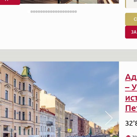
в
С
ЗА
Ад
– 
ис
Пе
32'