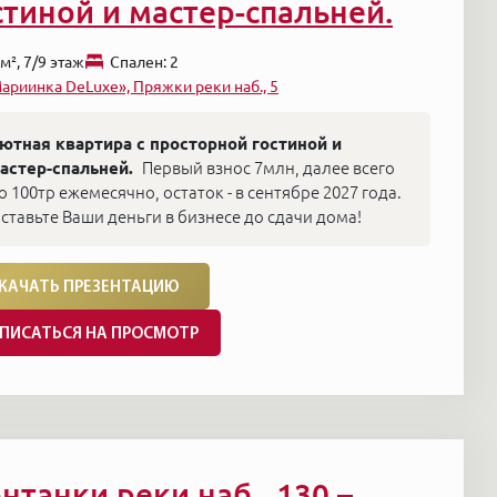
стиной и мастер-спальней.
м², 7/9 этаж
Cпален: 2
ариинка DeLuxe», Пряжки реки наб., 5
ютная квартира с просторной гостиной и
астер-спальней.
Первый взнос 7млн, далее всего
о 100тр ежемесячно, остаток - в сентябре 2027 года.
ставьте Ваши деньги в бизнесе до сдачи дома!
КАЧАТЬ ПРЕЗЕНТАЦИЮ
ПИСАТЬСЯ НА ПРОСМОТР
нтанки реки наб., 130 –