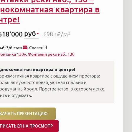
нокомнатная квартира в
нтре!
руб
618'000
/м²
698 т₽
м², 3/6 этаж
Cпален: 1
онтанка 130», Фонтанки реки наб., 130
днокомнатная квартира в центре!
аризматичная квартира с ощущением простора:
ольшая кухня-столовая, уютная спальня и
родуманный холл. Пространство, в котором легко
ить и отдыхать.
КАЧАТЬ ПРЕЗЕНТАЦИЮ
ПИСАТЬСЯ НА ПРОСМОТР