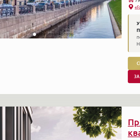
79
«Г
У
П
п
Н
С
ЗА
Пр
кв