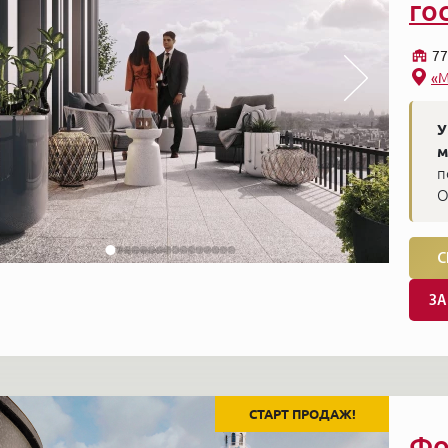
го
77
«М
У
м
п
О
С
ЗА
СТАРТ ПРОДАЖ!
Фо