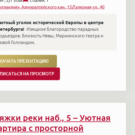
м², 2/7 этаж
Cпален: 1
олландия», Адмиралтейского кан., 15/Галерная ул., 40
ютный уголок исторической Европы в центре
етербурга!
Изящное благородство парадных
одъездов. Близость Невы, Мариинского театра и
овой Голландии.
КАЧАТЬ ПРЕЗЕНТАЦИЮ
ПИСАТЬСЯ НА ПРОСМОТР
яжки реки наб., 5 – Уютная
артира с просторной