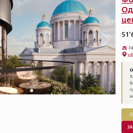
Од
це
51'
74
«Ф
О
Х
б
п
ж
С
ЗА