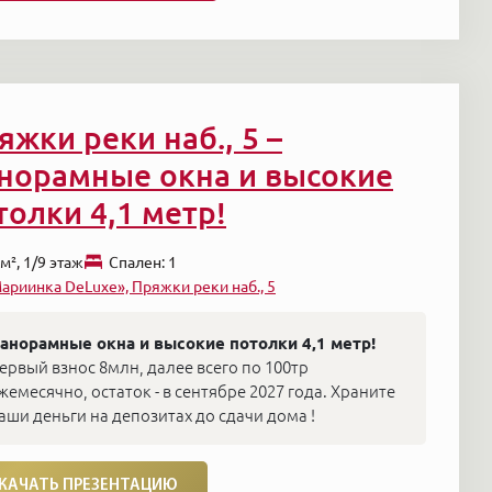
яжки реки наб., 5 –
норамные окна и высокие
толки 4,1 метр!
м², 1/9 этаж
Cпален: 1
ариинка DeLuxe», Пряжки реки наб., 5
анорамные окна и высокие потолки 4,1 метр!
ервый взнос 8млн, далее всего по 100тр
жемесячно, остаток - в сентябре 2027 года. Храните
аши деньги на депозитах до сдачи дома !
КАЧАТЬ ПРЕЗЕНТАЦИЮ