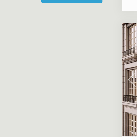
«Каменноостровская коллекция, 62»
«Дом Монферран»
«Особняк Кушелева-Безбородко»
«Парадный Квартал»
«Крестовский, 4»
«Приоритет»
«Пятый элемент»
«Смольный проспект»
«Amo»
«NEVA RESIDENCE»
«Петровская доминанта»
«МИРЪ»
«Familia»
«Институтский, 16»
«Imperial Club»