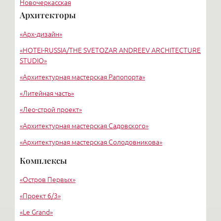
Новочеркасская
Архитекторы
Озерки
«Арх-дизайн»
Адмиралтейская
«HОTEI-RUSSIA/THE SVETOZAR ANDREEV ARCHITECTURE
STUDIO»
«Архитектурная мастерская Рапопорта»
«Литейная часть»
«Лео-строй проект»
«Архитектурная мастерская Садовского»
«Архитектурная мастерская Солодовникова»
«Евгений Подгорнов, Intercollomnium»
Комплексы
«Конкорд»
«Остров Первых»
Михаил Алексеевич Макаров
«Проект 6/3»
«Le Grand»