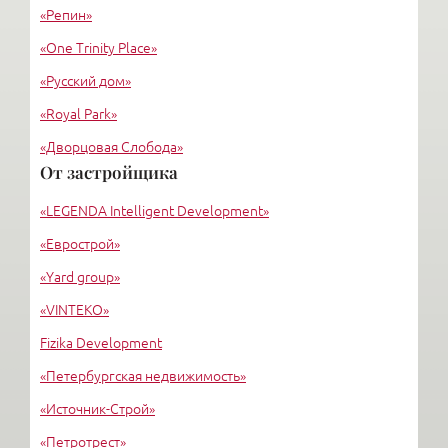
«Репин»
«One Trinity Place»
«Русский дом»
«Royal Park»
«Дворцовая Слобода»
От застройщика
«Дом у Ратуши»
«LEGENDA Intelligent Development»
«Монплезир»
«Еврострой»
«Yard group»
«VINTEKO»
Fizika Development
«Петербургская недвижимость»
«Источник-Строй»
«Петротрест»