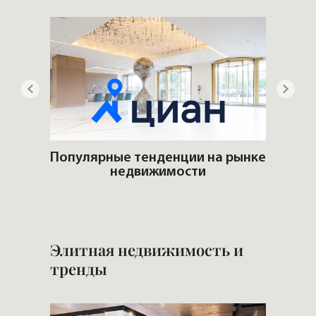
 рынке
Чувство эксклюзивного
Кто 
обладания
Элитная недвижимость и
тренды