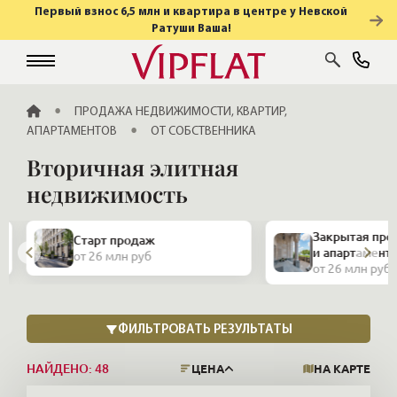
Первый взнос 6,5 млн и квартира в центре у Невской
Ратуши Ваша!
ГЛАВНАЯ
ПРОДАЖА НЕДВИЖИМОСТИ, КВАРТИР,
АПАРТАМЕНТОВ
ОТ СОБСТВЕННИКА
Вторичная элитная
недвижимость
Закрытая продажа квартир
Видовые
и апартаментов
от 26 млн руб
от 26 млн руб
НАЙДЕНО:
48
ЦЕНА
НА КАРТЕ