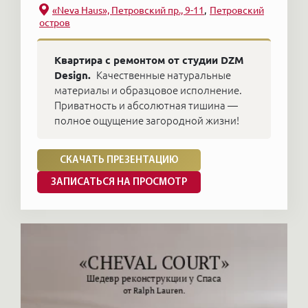
«Neva Haus», Петровский пр., 9-11
Петровский
застройщика, то в действительности дома
остров
«оживают» и стихает шум ремонтов только
через 1–2 года после сдачи.
Квартира с ремонтом от студии DZM
Design.
Качественные натуральные
Профессиональные брокеры агентства
материалы и образцовое исполнение.
«Элитные квартиры» бесплатно помогут вам с
Приватность и абсолютная тишина —
полное ощущение загородной жизни!
поиском недвижимости. Мы расскажем о
реальных ценах, о том, что и почему модно
СКАЧАТЬ ПРЕЗЕНТАЦИЮ
покупать сегодня, какие преимущества и
недостатки есть у каждого района, квартала,
ЗАПИСАТЬСЯ НА ПРОСМОТР
дома.
Вторичная элитная квартира от
нашего агентства
Компания «Элитные квартиры» предлагает
ознакомиться с отобранными нами лучшими