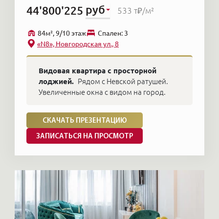
руб
44'800'225
533 т₽
/м²
84м², 9/10 этаж
Cпален: 3
«N8», Новгородская ул., 8
Видовая квартира с просторной
лоджией.
Рядом с Невской ратушей.
Увеличенные окна с видом на город.
СКАЧАТЬ ПРЕЗЕНТАЦИЮ
ЗАПИСАТЬСЯ НА ПРОСМОТР