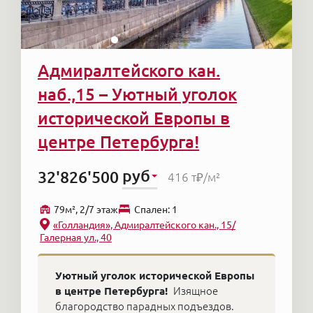
Адмиралтейского кан.
наб.,15 – Уютный уголок
исторической Европы в
центре Петербурга!
руб
32'826'500
416 т₽
/м²
79м², 2/7 этаж
Cпален: 1
«Голландия», Адмиралтейского кан., 15/
Галерная ул., 40
Уютный уголок исторической Европы
в центре Петербурга!
Изящное
благородство парадных подъездов.