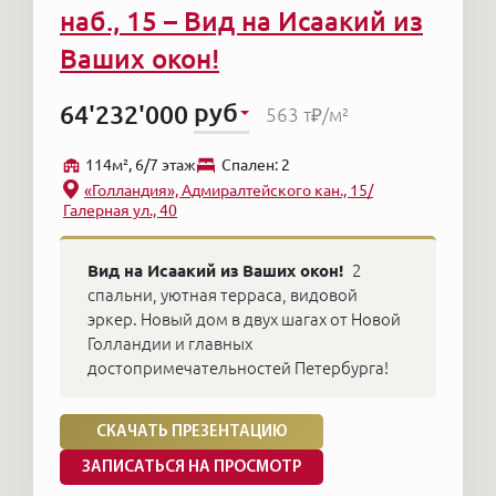
наб., 15 – Вид на Исаакий из
жилья без ожиданий и рисков всегда остается
Ваших окон!
популярной, а агентство «Элитные квартиры»
берет на себя все обязательства по
руб
64'232'000
563 т₽
/м²
сопровождению сделки.
114м², 6/7 этаж
Cпален: 2
«Голландия», Адмиралтейского кан., 15/
Галерная ул., 40
Вид на Исаакий из Ваших окон!
2
спальни, уютная терраса, видовой
эркер. Новый дом в двух шагах от Новой
Голландии и главных
достопримечательностей Петербурга!
СКАЧАТЬ ПРЕЗЕНТАЦИЮ
ЗАПИСАТЬСЯ НА ПРОСМОТР