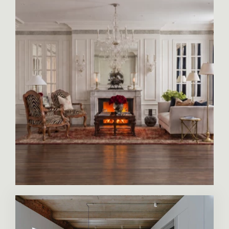
вариантами по продаже элитной
недвижимости в Санкт-Петербурге. В
каталоге представлено жилье на первичном и
вторичном рынке от собственников.
Вторичный рынок жилья высокого класса по
многим параметрам выигрывает у новостроек
и всегда находит своих покупателей. Если вас
интересует
элитная недвижимость в СПб
,
вторичка — достойный выбор с очевидными
преимуществами, среди которых на первом
месте — обжитый дом, где уже понятно, кто
они — ваши соседи, можно оценить комфорт
проживания и качество сервиса.
В агентстве «Элитные квартиры» вас ждет