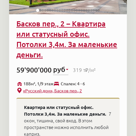
Поэтому многие не рискуют инвестировать в
строящиеся дома, а выбирают вторичку как
Басков пер., 2 – Квартира
надежный вариант вложений.
или статусный офис.
Защита от рисков — первый в списке плюс
Потолки 3,4м. За маленькие
покупки жилья высокого класса на вторичном
деньги.
рынке. Но есть и другие аргументы в пользу
такого решения:
руб
59'900'000
319 т₽
/м²
в центральных локациях Петербурга
188м², 1/9 этаж
Cпален: 4 - 6
остается все меньше мест для
«Русский дом», Басков пер., 2
новостроек, что повышает и без того
высокую ликвидность элитной
Квартира или статусный офис.
вторички;
Потолки 3,4м. За маленькие деньги.
7
предложений достаточно, чтобы
окон, тишина, свой вход. В этом
выбрать достойное жилье как для
пространстве можно исполнить любой
одного человека, так и для большой
каприз.