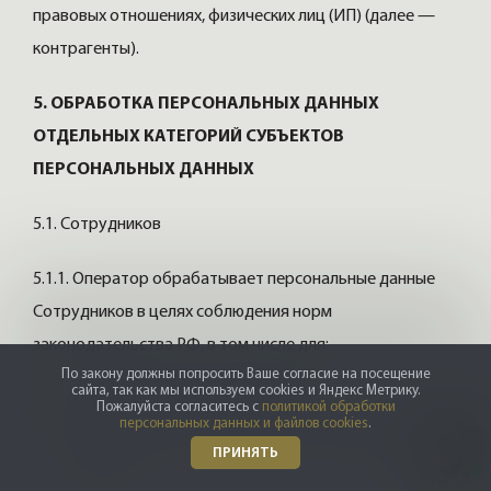
правовых отношениях, физических лиц (ИП) (далее —
контрагенты).
5. ОБРАБОТКА ПЕРСОНАЛЬНЫХ ДАННЫХ
ОТДЕЛЬНЫХ КАТЕГОРИЙ СУБЪЕКТОВ
ПЕРСОНАЛЬНЫХ ДАННЫХ
5.1. Сотрудников
5.1.1. Оператор обрабатывает персональные данные
Сотрудников в целях соблюдения норм
законодательства РФ, в том числе для:
По закону должны попросить Ваше согласие на посещение
сайта, так как мы используем cookies и Яндекс Метрику.
ведения бухгалтерского учета;
Пожалуйста согласитесь с
политикой обработки
персональных данных и файлов cookies
.
предоставления отчетности в государственные
ПРИНЯТЬ
органы.