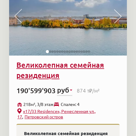
Великолепная семейная
резиденция
руб
190'599'903
874 т₽
/м²
218м², 3/8 этаж
Cпален: 4
«17/33 Residence», Ремесленная ул.,
17
Петровский остров
Великолепная семейная резиденция