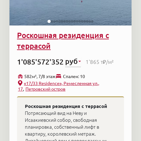
Роскошная резиденция с
террасой
руб
1'085'572'352
1'865 т₽
/м²
582м², 7/8 этаж
Cпален: 10
«17/33 Residence», Ремесленная ул.,
17
Петровский остров
Роскошная резиденция с террасой
Потрясающий вид на Неву и
Исаакиевский собор, свободная
планировка, собственный лифт в
квартиру, королевский метраж.
Дизайнерский дом с первоклассным