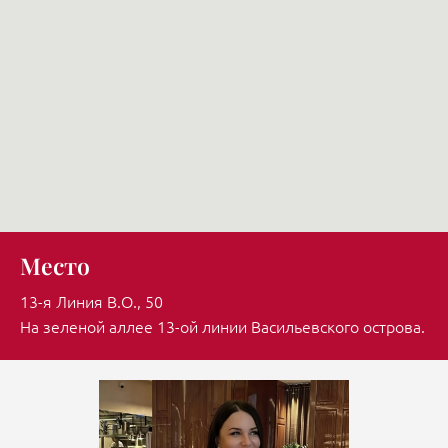
Место
13-я Линия В.О., 50
На зеленой аллее 13-ой линии Васильевского острова.