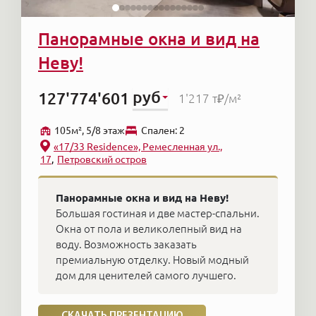
Панорамные окна и вид на
Неву!
руб
127'774'601
1'217 т₽
/м²
105м², 5/8 этаж
Cпален: 2
«17/33 Residence», Ремесленная ул.,
17
Петровский остров
Панорамные окна и вид на Неву!
Большая гостиная и две мастер-спальни.
Окна от пола и великолепный вид на
воду. Возможность заказать
премиальную отделку. Новый модный
дом для ценителей самого лучшего.