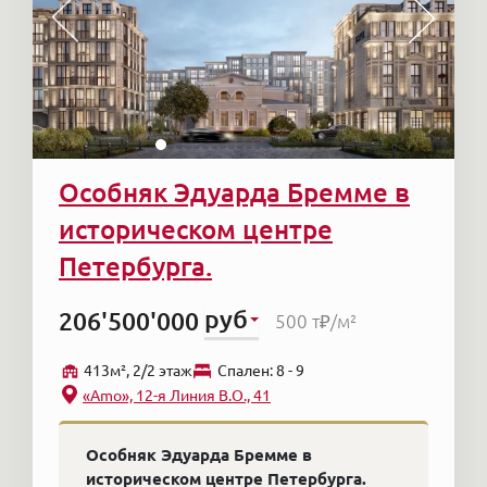
Особняк Эдуарда Бремме в
историческом центре
Петербурга.
руб
206'500'000
500 т₽
/м²
413м², 2/2 этаж
Cпален: 8 - 9
«Amo», 12-я Линия В.О., 41
Особняк Эдуарда Бремме в
историческом центре Петербурга.