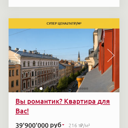
СУПЕР ЦЕНА
216
Т₽/М²
Вы романтик? Квартира для
Вас!
руб
39'900'000
216 т₽
/м²