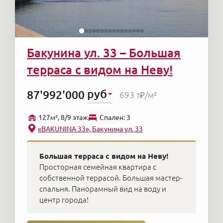
Бакунина ул. 33 – Большая
терраса с видом на Неву!
руб
87'992'000
693 т₽
/м²
127м², 8/9 этаж
Cпален: 3
«BAKUNINA 33», Бакунина ул. 33
Большая терраса с видом на Неву!
Просторная семейная квартира с
собственной террасой. Большая мастер-
спальня. Панорамный вид на воду и
центр города!