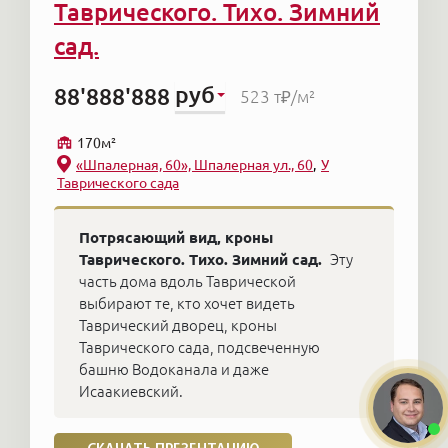
Таврического. Тихо. Зимний
сад.
руб
88'888'888
523 т₽
/м²
170м²
«Шпалерная, 60», Шпалерная ул., 60
У
Таврического сада
Потрясающий вид, кроны
Таврического. Тихо. Зимний сад.
Эту
часть дома вдоль Таврической
выбирают те, кто хочет видеть
Таврический дворец, кроны
Таврического сада, подсвеченную
башню Водоканала и даже
Исаакиевский.