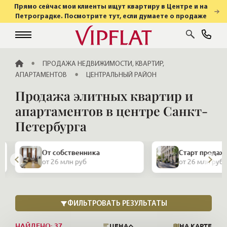
Прямо сейчас мои клиенты ищут квартиру в Центре и на
Петроградке. Посмотрите тут, если думаете о продаже
ГЛАВНАЯ
ПРОДАЖА НЕДВИЖИМОСТИ, КВАРТИР,
АПАРТАМЕНТОВ
ЦЕНТРАЛЬНЫЙ РАЙОН
Продажа элитных квартир и
апартаментов в центре Санкт-
Петербурга
Закрытая про
Старт продаж
и апартамент
от 26 млн руб
от 26 млн руб
НАЙДЕНО:
37
ЦЕНА
НА КАРТЕ