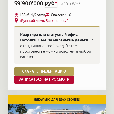
руб
Золотой треугольник.
59'900'000
319 т₽
/м²
Любимы квартиры, находящиехся на
188м², 1/9 этаж
Cпален: 4 - 6
небольших тихих или «полутихих» улицах.
«Русский дом», Басков пер., 2
Это почти все улицы, перпендикулярные
Квартира или статусный офис.
улице Восстания: Манежная улица,
Потолки 3,4м. За маленькие деньги.
7
Гродненский, Солдатский, Ковенский
окон, тишина, свой вход. В этом
переулки, Фурштадтская, Захарьевская.
пространстве можно исполнить любой
каприз.
На Фонтанке, за исключением домов близких
к Летнему саду, продажа идет вяло — там
СКАЧАТЬ ПРЕЗЕНТАЦИЮ
очень шумно.
ЗАПИСАТЬСЯ НА ПРОСМОТР
Новая квартира в центральном районе с
«видом на воду» каналов от Невы до
ИДЕАЛЬНО ДЛЯ ДВУХ СТОЛИЦ!
Невского дороже, чем после Невского
проспекта, вне зависимости от наличия