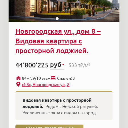
Новгородская ул., дом 8 –
Видовая квартира с
просторной лоджией.
руб
44'800'225
533 т₽
/м²
84м², 9/10 этаж
Cпален: 3
«N8», Новгородская ул., 8
Видовая квартира с просторной
лоджией.
Рядом с Невской ратушей.
Увеличенные окна с видом на город.