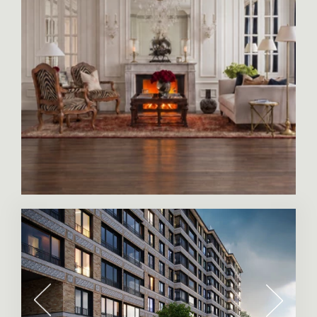
историей, но и оказаться в социальной среде
успешных и состоятельных людей.
Дома здесь и весь Центральный район в
целом — своего рода
достопримечательности, так как многие из
них — памятники истории, где каждая
ступенька свидетельница ярких событий
императорской столицы.
Многие элитные квартиры видовые, ведь
именно в Центральном районе происходили
эпохальные события Российской истории. Вот
на этой площади около памятника Петру I
построился в боевом каре полк декабристов.
В 12 дом на Мойке рядом с Конюшенной