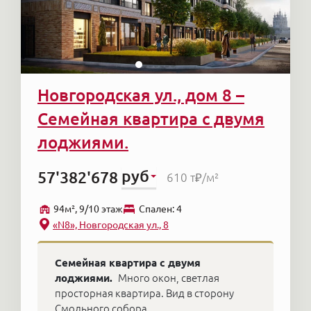
площадью привезли в санях Пушкина после
дуэли.
Здесь можно купить элитные апартаменты в
центре, роскошные пентхаусы или просторные
Новгородская ул., дом 8 –
семейные квартиры — всё то, что по праву
Семейная квартира с двумя
можно назвать недвижимостью высшего
лоджиями.
класса.
Границы Центрального района: стык
руб
57'382'678
610 т₽
/м²
Обводного канала и Невы — Нева —
94м², 9/10 этаж
Cпален: 4
Адмиралтейский проспект — улица Гороховая
«N8», Новгородская ул., 8
— Фонтанка — улица Бородинская — улица
Звенигородская — Обводный канал.
Семейная квартира с двумя
лоджиями.
Много окон, светлая
Кроме МЕСТА на стоимость недвижимости
просторная квартира. Вид в сторону
влияет состояние дома. Историческая
Смольного собора.