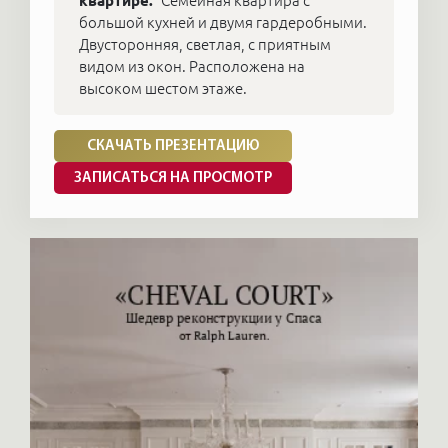
квартире.
Семейная квартира с
большой кухней и двумя гардеробными.
Для своего времени они были событием и
Двусторонняя, светлая, с приятным
остаются знаковыми проектами в невероятно
видом из окон. Расположена на
высоком шестом этаже.
статусных местах.
На смену им пришли элитные ЖК в центре
СКАЧАТЬ ПРЕЗЕНТАЦИЮ
уже совсем другого уровня: «Hovard Palace» и
ЗАПИСАТЬСЯ НА ПРОСМОТР
«Art Veiw House». Продажа квартир в этих
домах уже завершена застройщиками, но что-
то появляется на вторичном рынке.
Квартира в историческом центре Санкт-
Петербурга — это прекрасное приобретение,
говорящее о высоком статусе своего
владельца. Купить квартиру в Центральном
районе Санкт Петербурга — значит не только
ощутить атмосферу города с богатой