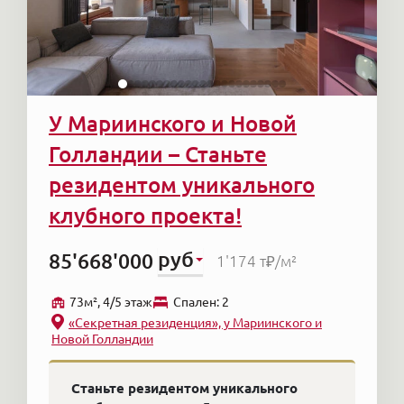
У Мариинского и Новой
Голландии – Станьте
резидентом уникального
клубного проекта!
руб
85'668'000
1'174 т₽
/м²
73м², 4/5 этаж
Cпален: 2
«Секретная резиденция», у Мариинского и
Новой Голландии
Станьте резидентом уникального