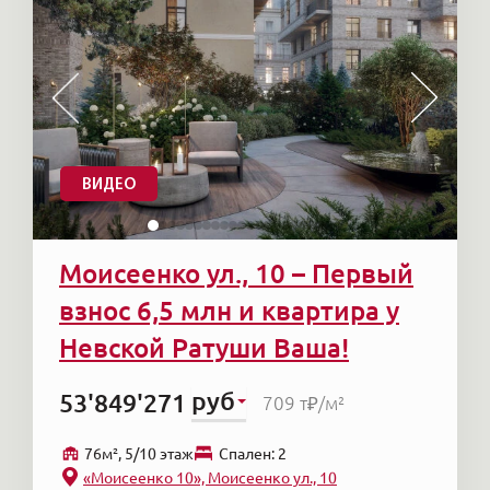
ВИДЕО
Моисеенко ул., 10 – Первый
взнос 6,5 млн и квартира у
Невской Ратуши Ваша!
руб
53'849'271
709 т₽
/м²
76м², 5/10 этаж
Cпален: 2
«Моисеенко 10», Моисеенко ул., 10