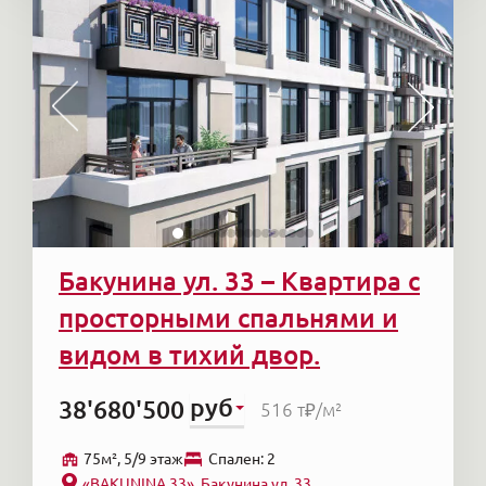
Бакунина ул. 33 – Квартира с
просторными спальнями и
видом в тихий двор.
руб
38'680'500
516 т₽
/м²
75м², 5/9 этаж
Cпален: 2
«BAKUNINA 33», Бакунина ул. 33