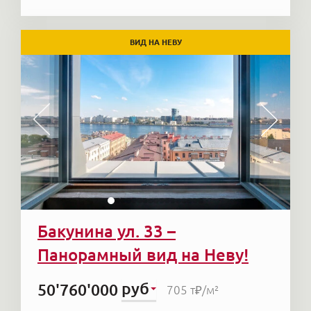
ВИД НА НЕВУ
Бакунина ул. 33 –
Панорамный вид на Неву!
руб
50'760'000
705 т₽
/м²