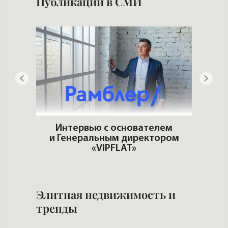
Публикации в СМИ
ем
ром
Что несет меняющийся климат
Кто 
рынку жилья
Элитная недвижимость и
тренды