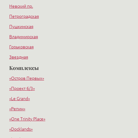
Невский пр.
Петроградская
Пушкинская
Владимирская
Горьковская
Звездная
Комплексы
Купчино
Электросила
«Остров Первых»
«Проект 6/3»
«Le Grand»
«Репин»
«One Trinity Place»
«Docklands»