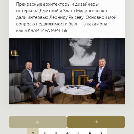
Прекрасные архитекторы и дизайнеры
интерьера Дмитрий и Злата Мудрогеленко
дали интервью Леониду Рысеву. Основной мой
вопрос о недвижимости был — а какая она,
ваша КВАРТИРА МЕЧТЫ?
1
2
3
4
5
6
7