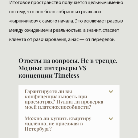
Итоговое пространство получается цельным именно
потому, что оно было собрано из реальных
«кирпичиков» с самого начала. Это исключает разрыв
между ожиданием и реальностью, а значит, спасает
клиента от разочарования, а нас — от переделок.
Ответы на вопросы. Не в тренде.
Модные интерьеры VS
концепции Timeless
Гарантируете ли вы
конфиденциальность при
просмотрах? Нужна ли проверка
моей платежеспособности?
VIPFLAT 20 лет работает с VIP-клиентами.
Можно ли купить квартиру
Они часто закрыты и не публичны — мы
удалённо, не приезжая в
Петербург?
понимаем, что такое
конфиденциальность, и мы её
Да, мы регулярно работаем с