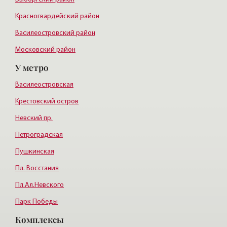
Красногвардейский район
Василеостровский район
Московский район
У метро
Курортный район
Василеостровская
Крестовский остров
Невский пр.
Петроградская
Пушкинская
Пл. Восстания
Пл.Ал.Невского
Парк Победы
Комплексы
Пионерская