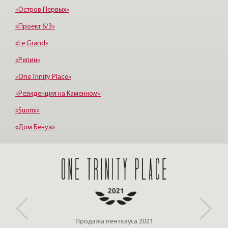
Третьяковская
«Остров Первых»
«Проект 6/3»
«Le Grand»
«Репин»
«One Trinity Place»
«Резиденция на Каменном»
«Suomi»
«Дом Бенуа»
«Каменноостровский»
«Морской фасад»
Продажа пентхауса 2021