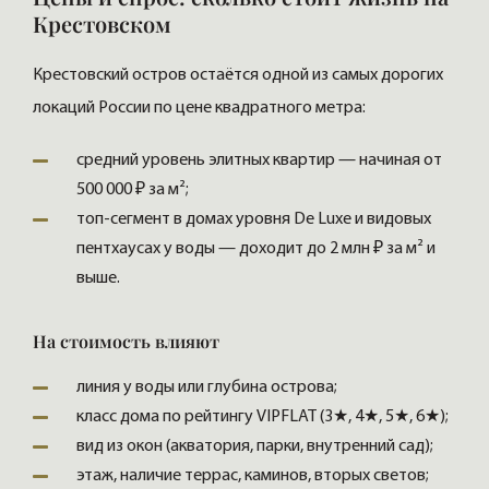
Крестовском
Крестовский остров остаётся одной из самых дорогих
локаций России по цене квадратного метра:
средний уровень элитных квартир — начиная от
500 000 ₽ за м²;
топ-сегмент в домах уровня De Luxe и видовых
пентхаусах у воды — доходит до 2 млн ₽ за м² и
выше.
На стоимость влияют
линия у воды или глубина острова;
класс дома по рейтингу VIPFLAT (3★, 4★, 5★, 6★);
вид из окон (акватория, парки, внутренний сад);
этаж, наличие террас, каминов, вторых светов;