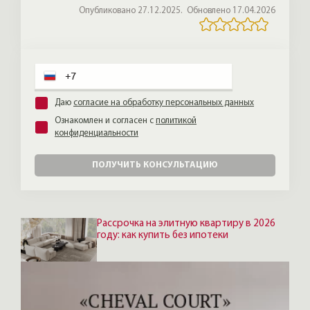
Опубликовано 27.12.2025.
Обновлено 17.04.2026
чистую схему сделки — в этом случае
наше комиссионное вознаграждение 2,5%.
Даю
согласие на обработку персональных данных
Ознакомлен и согласен с
политикой
конфиденциальности
ПОЛУЧИТЬ КОНСУЛЬТАЦИЮ
Рассрочка на элитную квартиру в 2026
году: как купить без ипотеки