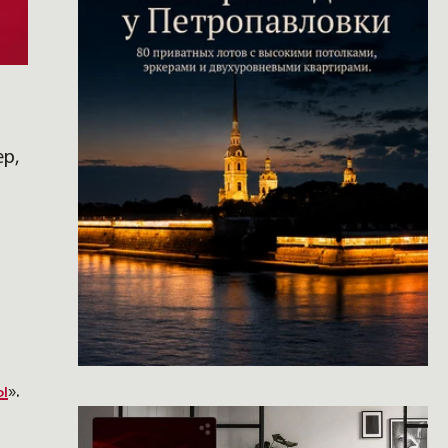
р,
ы
».