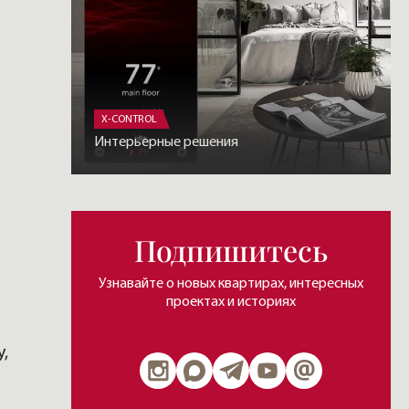
X-CONTROL
Интерьерные решения
Подпишитесь
Узнавайте о новых квартирах, интересных
проектах и историях
,