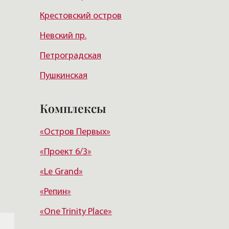
Крестовский остров
Курортный район
Невский пр.
Петроградская
Пушкинская
Владимирская
Комплексы
Горьковская
«Остров Первых»
Звездная
«Проект 6/3»
Купчино
«Le Grand»
Электросила
«Репин»
«One Trinity Place»