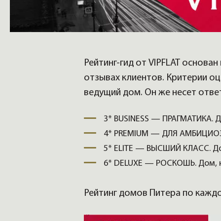
Рейтинг-гид от VIPFLAT основа
отзывах клиентов. Критерии оц
ведущий дом. Он же несет отве
3* BUSINESS — ПРАГМАТИКА. Д
4* PREMIUM — ДЛЯ АМБИЦИОЗН
5* ELITE — ВЫСШИЙ КЛАСС. До
6* DELUXE — РОСКОШЬ. Дом, 
Рейтинг домов Питера по каждо