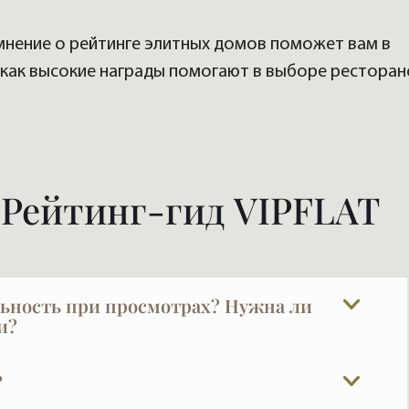
мнение о рейтинге элитных домов поможет вам в
 как высокие награды помогают в выборе ресторан
 Рейтинг-гид VIPFLAT
ьность при просмотрах? Нужна ли
и?
Они часто закрыты и не публичны — мы понимаем,
?
еспечиваем. Исключение составляет ситуация,