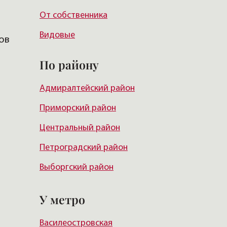
От собственника
Видовые
ов
По району
Адмиралтейский район
Приморский район
Центральный район
Петроградский район
Выборгский район
Красногвардейский район
У метро
Василеостровский район
Василеостровская
Московский район