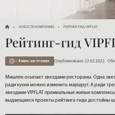
Продажа элитных квартир, жилья
ГЛАВНАЯ
НОВОСТИ КОМПАНИИ
РЕЙТИНГ-ГИД VIPFLAT
Рейтинг-гид VIPF
Опубликовано 22.02.2022.
Обно
~
4
мин. на чтение
Мишлен осыпает звездами рестораны. Одна звез
ради кухни можно изменить маршрут. А ради тре
звездами VIPFLAT премиальные жилые комплексы С
выдающиеся проекты рейтинга-гида достойны ше