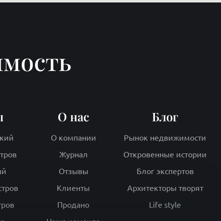
имость
ы
О нас
Блог
кий
О компании
Рынок недвижимости
стров
Журнал
Откровенные истории
ый
Отзывы
Блог экспертов
стров
Клиенты
Архитекторы творят
тров
Продано
Life style