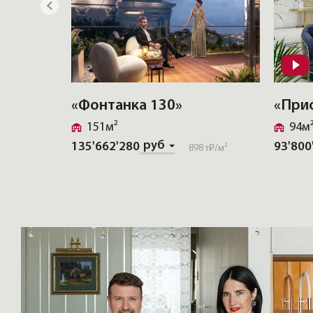
«Фонтанка 130»
«При
151м²
94м
руб
135'662'280
93'800
898 т₽
/м²
17 т₽
/м²