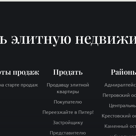
ь элитную недвиж
рты продаж
Продать
Район
на старте продаж
Продавцу элитной
Адмиралтейс
квартиры
Петровский о
Покупателю
Центральн
Переезжайте в Питер!
Крестовский о
Застройщику
Каменный ос
Представителю