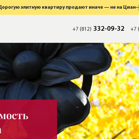
Дорогую элитную квартиру продают иначе — не на Циан
332-09-32
+7 (812)
+7 
мость
а