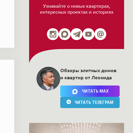
Узнавайте о новых квартирах,
интересных проектах и историях
Обзоры элитных домов
и квартир от Леонида
Нажимая на кнопку, Вы соглашаетесь c
политикой сайта
ЧИТАТЬ MAX
ЧИТАТЬ ТЕЛЕГРАМ