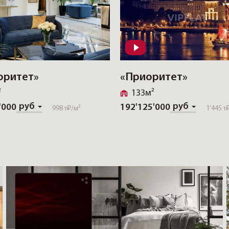
оритет»
«Приоритет»
²
133м²
руб
руб
'000
192'125'000
998 т₽
/м²
1'445 т