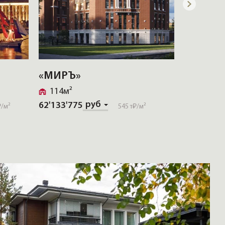
«МИРЪ»
114м²
руб
62'133'775
₽
/м²
545 т₽
/м²