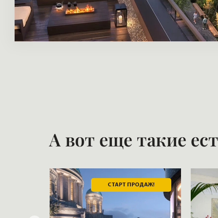
А вот еще такие ес
ОДАРОК
СТАРТ ПРОДАЖ!