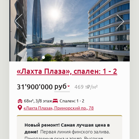
«Лахта Плаза», спален: 1 - 2
руб
31'900'000
469 т₽
/м²
68м², 3/8 этаж
Cпален: 1 - 2
«Лахта Плаза», Приморский пр., 78
Новый ремонт! Самая лучшая цена в
доме!
Первая линия финского залива.
Панорамные окна и эркер. Высокие