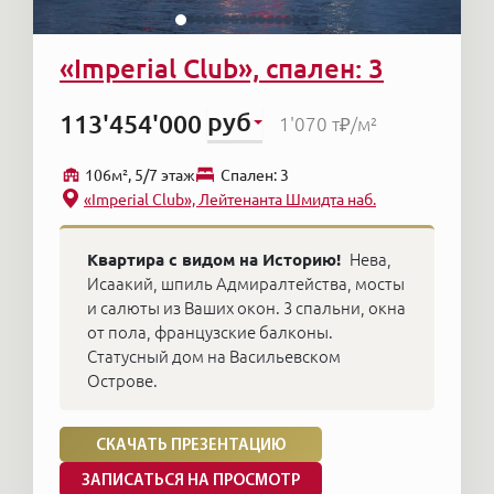
«Imperial Club», спален: 3
руб
113'454'000
1'070 т₽
/м²
106м², 5/7 этаж
Cпален: 3
«Imperial Club», Лейтенанта Шмидта наб.
Квартира с видом на Историю!
Нева,
Исаакий, шпиль Адмиралтейства, мосты
и салюты из Ваших окон. 3 спальни, окна
от пола, французские балконы.
Статусный дом на Васильевском
Острове.
СКАЧАТЬ ПРЕЗЕНТАЦИЮ
ЗАПИСАТЬСЯ НА ПРОСМОТР