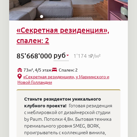
покупателю нужно несколько недель или
среди который и мусор и обманные
месяцев, чтобы собрать сумму. Он вносит
объявления, и квартиры, которые в
часть суммы, чтобы обеспечить право
реальности не купить, где надо быть
приобретения объекта и получить
психологом, умиротворяющим амбиции и
«Секретная резиденция»,
зеркальные гарантии от продавца, что
обеспечить вашу безопасность, выбрать
объект будет продан именно ему. В
чистую схему сделки — в этом случае
спален: 2
элитной недвижимости встречаются
наше комиссионное вознаграждение 2,5%.
абсолютно различные варианты — всё
руб
85'668'000
1'174 т₽
/м²
индивидуально.
73м², 4/5 этаж
Cпален: 2
«Секретная резиденция», у Мариинского и
Новой Голландии
Станьте резидентом уникального
клубного проекта!
Готовая резиденция
с меблировкой от дизайнерской студии
by Paum. Потолки 4,8м. Бытовая техника
премиального уровня SMEG, BORK,
проигрыватель с коллекцией винила,