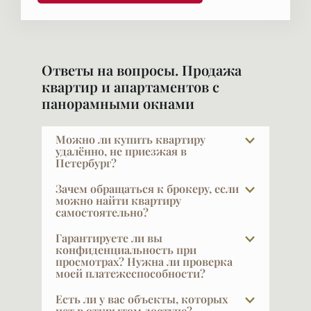
Ответы на вопросы. Продажа
квартир и апартаментов с
панорамными окнами
Можно ли купить квартиру
удалённо, не приезжая в
Петербург?
Да, мы регулярно работаем с
Зачем обращаться к брокеру, если
покупателями из разных городов. И
можно найти квартиру
самостоятельно?
Москвы и Челябинска, Воркуты, Саха-
Якутии, Краснодара…. Организуем
Показательный факт: строительные
Гарантируете ли вы
видеопоказы, готовим подробную
компании продают через брокеров 50–
конфиденциальность при
презентацию и сопровождаем сделку
просмотрах? Нужна ли проверка
75% квартир. Мы сами не всегда
моей платежеспособности?
дистанционно — вплоть до подписания
понимаем, почему так много, — но
через доверенное лицо. Чаще всего так
причина та же, с которой сталкивается
VIPFLAT 20 лет работает с VIP-клиентами.
Есть ли у вас объекты, которых
покупаются квартиры в новых домах, где
любой покупатель: на него несется
Они часто закрыты и не публичны — мы
нет в открытом доступе?