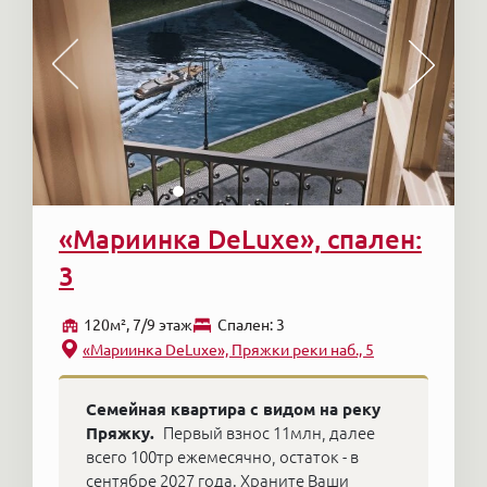
«Мариинка DeLuxe», спален:
3
120м², 7/9 этаж
Cпален: 3
«Мариинка DeLuxe», Пряжки реки наб., 5
Семейная квартира с видом на реку
Пряжку.
Первый взнос 11млн, далее
всего 100тр ежемесячно, остаток - в
сентябре 2027 года. Храните Ваши