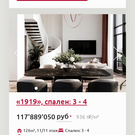
«1919», спален: 3 - 4
руб
117'889'050
936 т₽
/м²
126м², 11/11 этаж
Cпален: 3 - 4