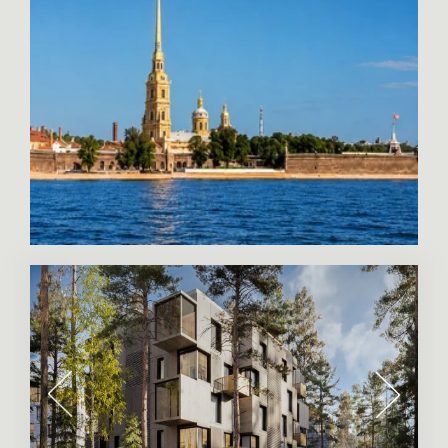
Place, это огромные окна шириной до 6
метров, высотой – 4 метра и из одного стекла.
Они были сделаны в Швейцарии и
привезены в Россию. Вы можете открыть их
полностью и выйти на террасу. Ваши гости
будут восхищены! Поэтому квартира с
панорамными окнами очень часто выполняет
представительскую роль. Это квартира не
только для себя, удобства и жизни, а для
того, чтобы пригласить знакомых, устроить
пати, с удовольствием любоваться видами,
наслаждаться питерским духом.
Поэтому купить квартиру с панорамными
окнами непросто -— их немного. Например,
проект «Royal Park» почему-то с небольшими