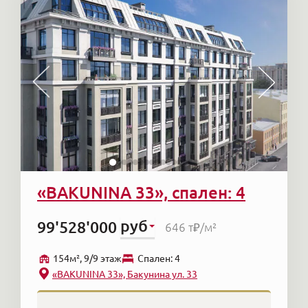
«BAKUNINA 33», спален: 4
руб
99'528'000
646 т₽
/м²
154м², 9/9 этаж
Cпален: 4
«BAKUNINA 33», Бакунина ул. 33