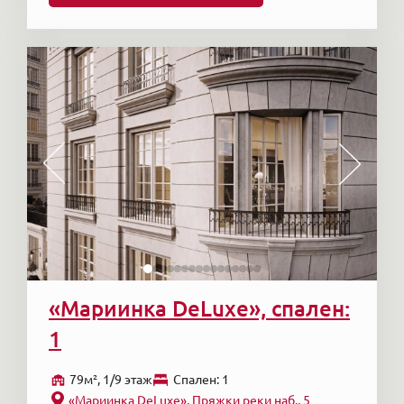
«Мариинка DeLuxe», спален:
1
79м², 1/9 этаж
Cпален: 1
«Мариинка DeLuxe», Пряжки реки наб., 5