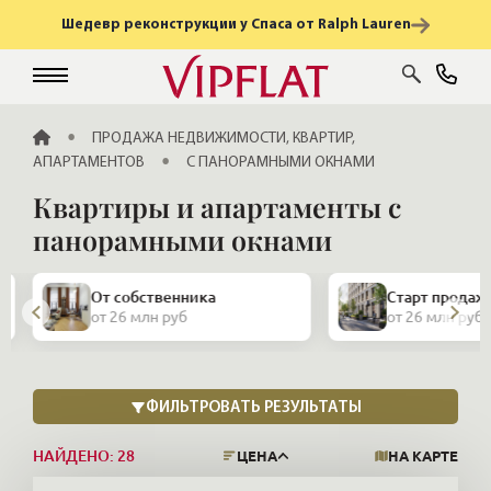
Шедевр реконструкции у Спаса от Ralph Lauren
ГЛАВНАЯ
ПРОДАЖА НЕДВИЖИМОСТИ, КВАРТИР,
АПАРТАМЕНТОВ
С ПАНОРАМНЫМИ ОКНАМИ
Квартиры и апартаменты с
панорамными окнами
Закрытая про
Старт продаж
и апартамент
от 26 млн руб
от 26 млн руб
НАЙДЕНО:
28
ЦЕНА
НА КАРТЕ