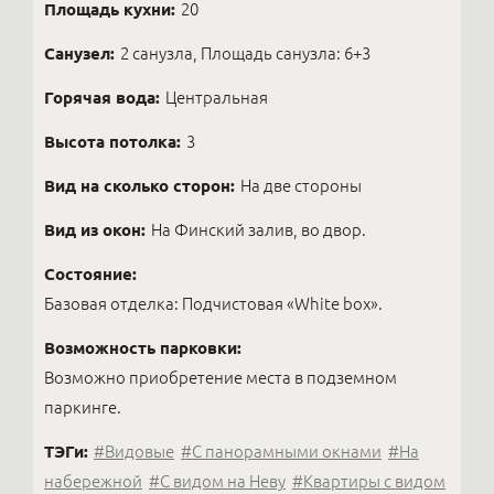
Площадь кухни:
20
Санузел:
2 санузла, Площадь санузла: 6+3
Горячая вода:
Центральная
Высота потолка:
3
Вид на сколько сторон:
На две стороны
Вид из окон:
На Финский залив, во двор.
Состояние:
Базовая отделка: Подчистовая «White bоx».
Возможность парковки:
Возможно приобретение места в подземном
паркинге.
ТЭГи:
#Видовые
#С панорамными окнами
#На
набережной
#C видом на Неву
#Квартиры с видом