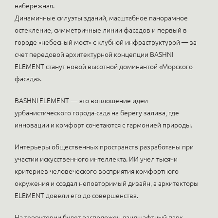
набережная.
Динамичные силуэты зданий, масштабное панорамное
остекление, симметричные линии фасадов и первый в
городе «небесный мост» с клубной инфраструктурой — за
счет передовой архитектурной концепции BASHNI
ELEMENT станут новой высотной доминантой «Морского
фасада».
BASHNI ELEMENT — это воплощение идеи
урбанистического города-сада на берегу залива, где
инновации и комфорт сочетаются с гармонией природы.
Интерьеры общественных пространств разработаны при
участии искусственного интеллекта. ИИ учел тысячи
критериев человеческого восприятия комфортного
окружения и создал неповторимый дизайн, а архитекторы
ELEMENT довели его до совершенства.
На территории будет расположен ландшафтный парк