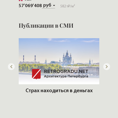
руб
57'069'408
Скачат
582 т₽
/м²
Публикации в СМИ
ем
Страх находиться в деньгах
ром
Б
н