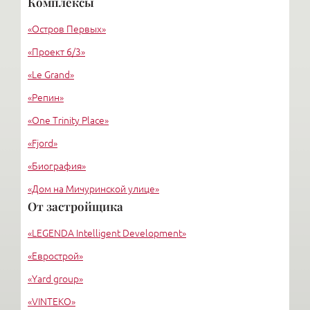
Комплексы
«Григорьев и партнеры»
«Остров Первых»
«Вертикаль»
«Проект 6/3»
«Le Grand»
«Репин»
«One Trinity Place»
«Fjord»
«Биография»
«Дом на Мичуринской улице»
От застройщика
«Крестовский, 12»
«LEGENDA Intelligent Development»
«Ориенталь»
«Еврострой»
«Yard group»
«VINTEKO»