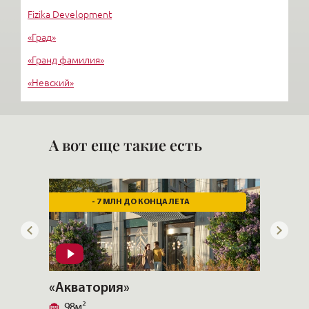
Fizika Development
«Град»
«Гранд фамилия»
«Невский»
«Стимул СКТ»
М-ИНДУСТРИЯ
А вот еще такие есть
- 7 МЛН ДО КОНЦА ЛЕТА
«Акватория»
«Аква
98м²
164.