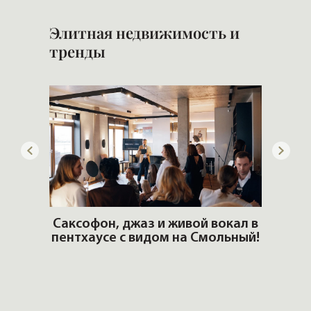
Элитная недвижимость и
тренды
ОШИ.
Саксофон, джаз и живой вокал в
T
пентхаусе с видом на Смольный!
РО
Но