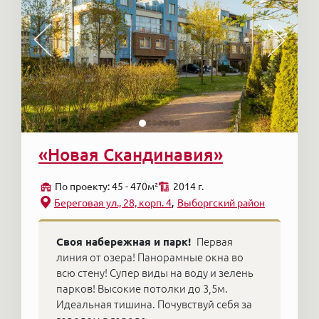
«Новая Скандинавия»
По проекту: 45 - 470м²
2014 г.
Береговая ул., 28, корп. 4
Выборгский район
Своя набережная и парк!
Первая
линия от озера! Панорамные окна во
всю стену! Супер виды на воду и зелень
парков! Высокие потолки до 3,5м.
Идеальная тишина. Почувствуй себя за