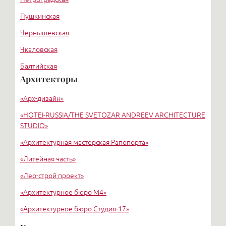
Пушкинская
Чернышевская
Чкаловская
Балтийская
Архитекторы
Старая деревня
«Арх-дизайн»
Удельная
«HОTEI-RUSSIA/THE SVETOZAR ANDREEV ARCHITECTURE
STUDIO»
«Архитектурная мастерская Рапопорта»
«Литейная часть»
«Лео-строй проект»
«Архитектурное бюро М4»
«Архитектурное бюро Студия-17»
«Архитектурное бюро Liphart Architects»