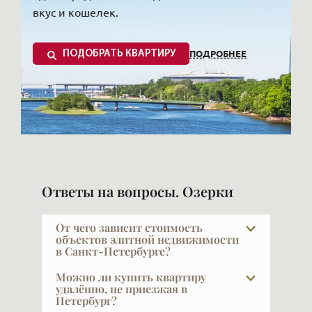
вкус и кошелек.
ПОДРОБНЕЕ
ПОДОБРАТЬ КВАРТИРУ
В достатке уютные таунхаусы и новые жилые
комплексы: Новая Скандинавия, Выборгское
Ответы на вопросы. Озерки
ш.,32, Шведская крона, Выборгское шоссе,
берущее начало прямо от метро – это самое
От чего зависит стоимость
объектов элитной недвижимости
престижное направление для загородного
в Санкт-Петербурге?
отдыха и элитных коттеджных поселков,
Как известно, главное — место, место и
Можно ли купить квартиру
предназначенных для круглогодичного
ещё раз место. Дорогих мест немного,
удалённо, не приезжая в
Петербург?
уникальные нравятся всем, и центра
проживания.