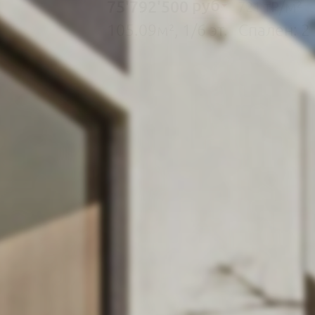
руб
75'792'500
/м²
721 т₽