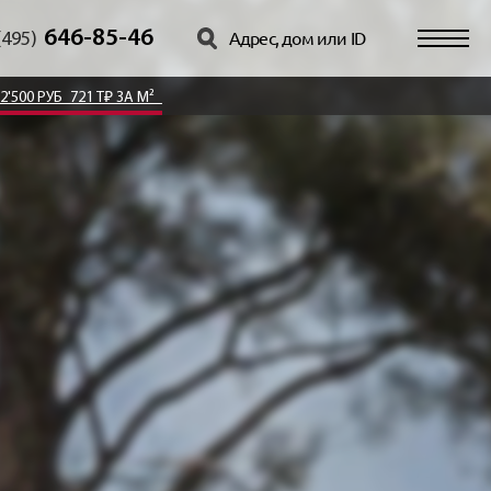
646-85-46
(495)
92'500 РУБ
721 Т₽ ЗА М²