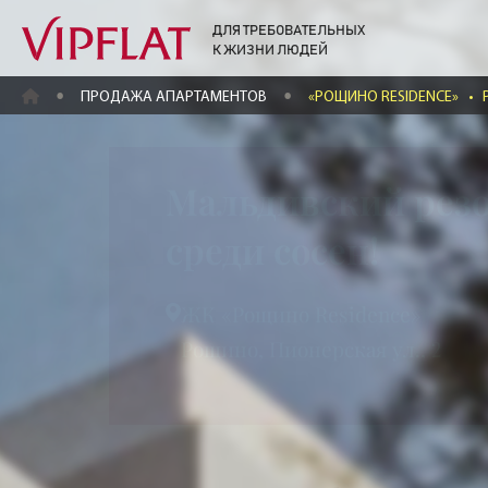
ДЛЯ ТРЕБОВАТЕЛЬНЫХ
К ЖИЗНИ ЛЮДЕЙ
ГЛАВНАЯ
ПРОДАЖА АПАРТАМЕНТОВ
«РОЩИНО RESIDENCE»
•
Р
Мальдивский рез
среди сосен!
ЖК «Рощино Residence»
Рощино, Пионерская ул., 2