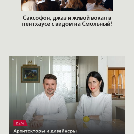
ОШИ.
Саксофон, джаз и живой вокал в
T
пентхаусе с видом на Смольный!
РО
Но
DZM
Архитекторы и дизайнеры