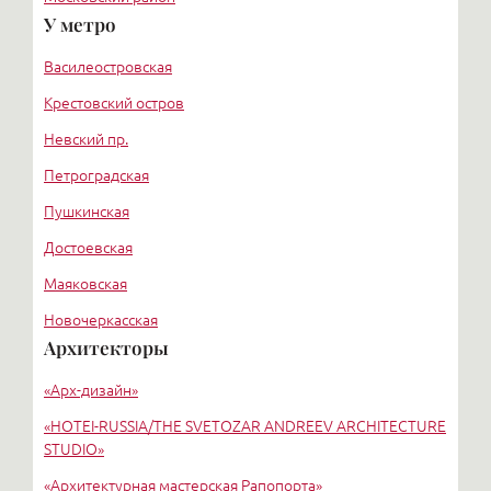
У метро
Курортный район
Василеостровская
Крестовский остров
Невский пр.
Петроградская
Пушкинская
Достоевская
Маяковская
Новочеркасская
Архитекторы
Озерки
«Арх-дизайн»
Адмиралтейская
«HОTEI-RUSSIA/THE SVETOZAR ANDREEV ARCHITECTURE
STUDIO»
«Архитектурная мастерская Рапопорта»