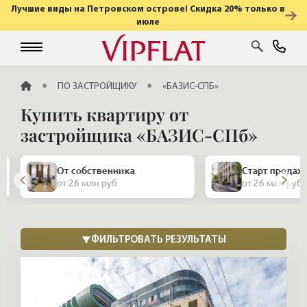
Лучшие виды на Петровском острове! Скидка 20% только в
июле
ГЛАВНАЯ
ПО ЗАСТРОЙЩИКУ
«БАЗИС-СПБ»
Купить квартиру от
застройщика «БАЗИС-СПб»
От собственника
Старт продаж
от 26 млн руб
от 26 млн руб