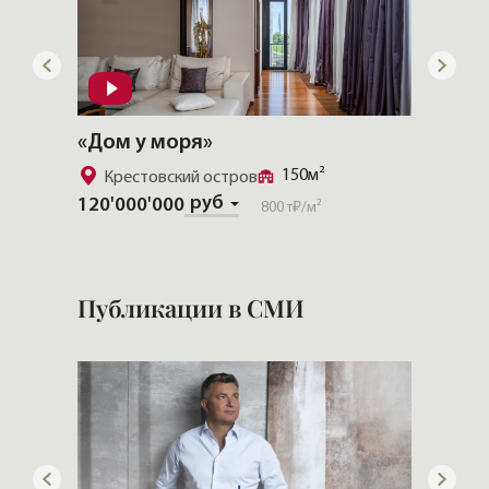
«Дом у моря»
«CHEV
150м²
Крестовский остров
Золо
руб
120'000'000
Скачат
800 т₽
/м²
Публикации в СМИ