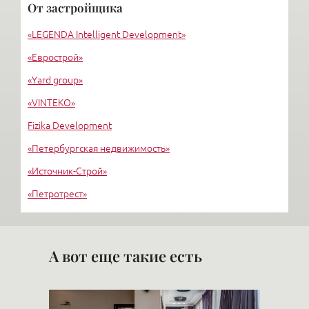
От застройщика
«Дом у Ратуши»
«LEGENDA Intelligent Development»
«Монплезир»
«Еврострой»
«Yard group»
«VINTEKO»
Fizika Development
«Петербургская недвижимость»
«Источник-Строй»
«Петротрест»
«Терра»
Ленпроектстрой
А вот еще такие есть