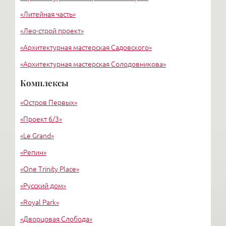
«Литейная часть»
«Лео-строй проект»
«Архитектурная мастерская Садовского»
«Архитектурная мастерская Солодовникова»
«Евгений Подгорнов, Intercollomnium»
Комплексы
«Конкорд»
«Остров Первых»
Михаил Алексеевич Макаров
«Проект 6/3»
«Le Grand»
«Репин»
«One Trinity Place»
«Русский дом»
«Royal Park»
«Дворцовая Слобода»