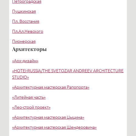
Петроградская
Пушкинская
Пл. Восстания
Пл.Ал.Невского
Пионерская
Архитекторы
Третьяковская
«Арх-дизайн»
«HОTEI-RUSSIA/THE SVETOZAR ANDREEV ARCHITECTURE
STUDIO»
«Архитектурная мастерская Рапопорта»
«Литейная часть»
«Лео-строй проект»
«Архитектурная мастерская Цыцина»
«Архитектурная мастерская Шендеровича»