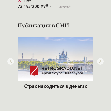
118м²
64м²
руб
73'195'200
39'351
620 т₽
/м²
Публикации в СМИ
дать
Страх находиться в деньгах
Ч