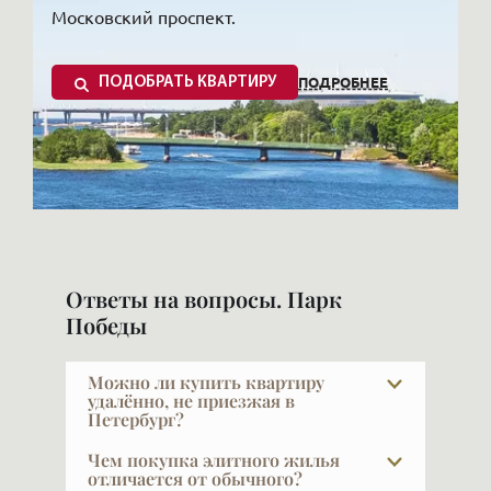
Московский проспект.
ПОДРОБНЕЕ
ПОДОБРАТЬ КВАРТИРУ
Парк Победы сегодня – это популярное место
отдыха и мемориал для коренных
Ответы на вопросы. Парк
петербуржцев и гостей города. Район назван
Победы
одним из самых благополучных и
Можно ли купить квартиру
комфортных для жизни в городе. По
удалённо, не приезжая в
Генеральному плану города на территории
Петербург?
Парка планировалась застройка нового
Да, мы регулярно работаем с
Чем покупка элитного жилья
покупателями из разных городов. И
отличается от обычного?
общественного центра. В рамках этого