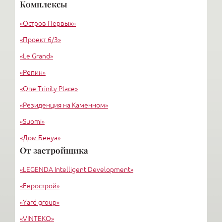
«Красовский А.Ф.»
Комплексы
«Горбунов В. В., Фёдоров Е. Б.»
«Остров Первых»
Архитектурное бюро «УРБИС-СПБ»
«Проект 6/3»
«Le Grand»
«Репин»
«One Trinity Place»
«Резиденция на Каменном»
«Suomi»
«Дом Бенуа»
От застройщика
«Каменноостровский»
«LEGENDA Intelligent Development»
«Морской фасад»
«Еврострой»
«Yard group»
«VINTEKO»