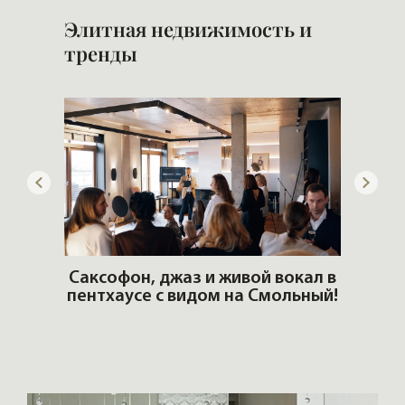
Элитная недвижимость и
тренды
ОШИ.
Саксофон, джаз и живой вокал в
T
пентхаусе с видом на Смольный!
РО
Но