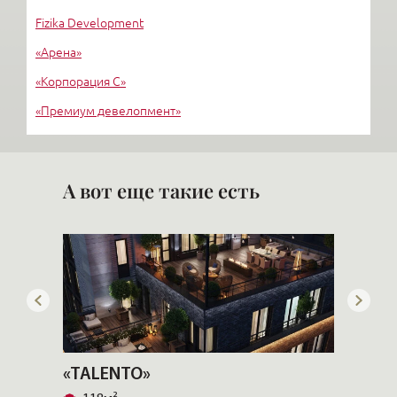
Fizika Development
«Арена»
«Корпорация С»
«Премиум девелопмент»
«Трест №3»
«РГС Недвижимость»
А вот еще такие есть
«TALENTO»
«TALE