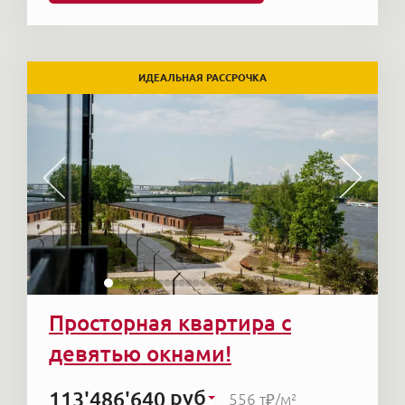
ИДЕАЛЬНАЯ РАССРОЧКА
Просторная квартира с
девятью окнами!
руб
113'486'640
556 т₽
/м²