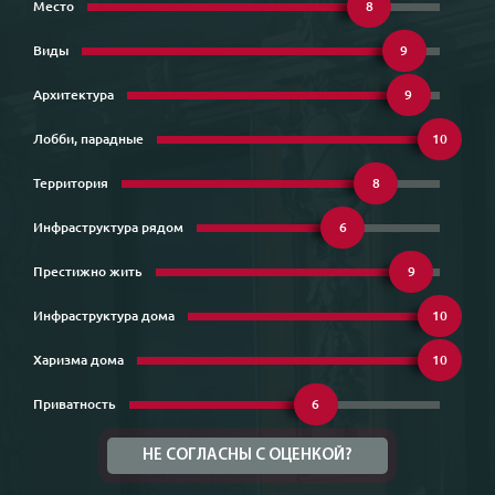
Место
8
Виды
9
Архитектура
9
Лобби, парадные
10
Территория
8
Инфраструктура рядом
6
Престижно жить
9
Инфраструктура дома
10
Харизма дома
10
Приватность
6
НЕ СОГЛАСНЫ С ОЦЕНКОЙ?