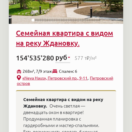
Семейная квартира с видом
на реку Ждановку.
руб
154'535'280
577 т₽
/м²
268м², 7/9 этаж
Cпален: 6
«Neva Haus», Петровский пр., 9-11
Петровский
остров
Семейная квартира с видом на реку
Ждановку.
Очень светлая —
двенадцать окон в квартире!
Продуманная планировка с
гардеробными и мастер-спальнями.
Есть возможность сделать 6 комнат.