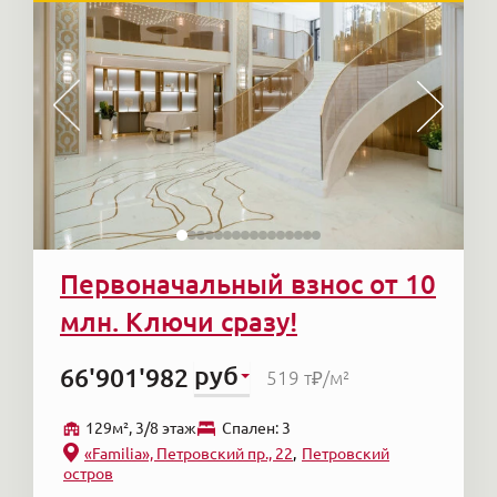
Первоначальный взнос от 10
млн. Ключи сразу!
руб
66'901'982
519 т₽
/м²
129м², 3/8 этаж
Cпален: 3
«Familia», Петровский пр., 22
Петровский
остров