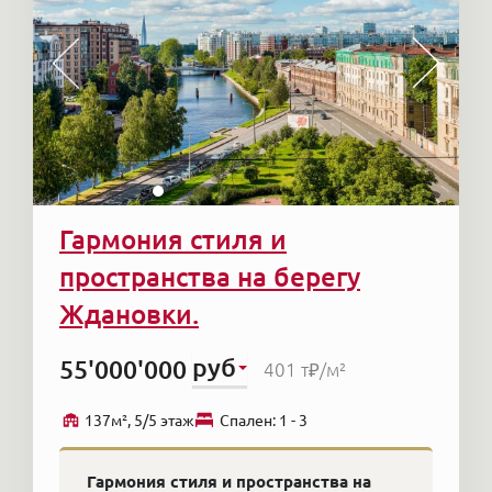
Гармония стиля и
пространства на берегу
Ждановки.
руб
55'000'000
401 т₽
/м²
137м², 5/5 этаж
Cпален: 1 - 3
Гармония стиля и пространства на