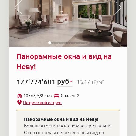
Панорамные окна и вид на
Неву!
руб
127'774'601
1'217 т₽
/м²
105м², 5/8 этаж
Cпален: 2
Петровский остров
Панорамные окна и вид на Неву!
Большая гостиная и две мастер-спальни.
Окна от пола и великолепный вид на