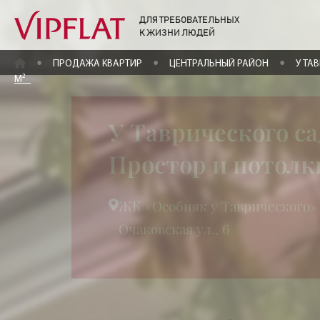
ДЛЯ ТРЕБОВАТЕЛЬНЫХ
К ЖИЗНИ ЛЮДЕЙ
ГЛАВНАЯ
ПРОДАЖА КВАРТИР
ЦЕНТРАЛЬНЫЙ РАЙОН
У ТА
М²
У Таврического са
Простор и потолк
ЖК «Особняк у Таврического»
Очаковская ул., 6