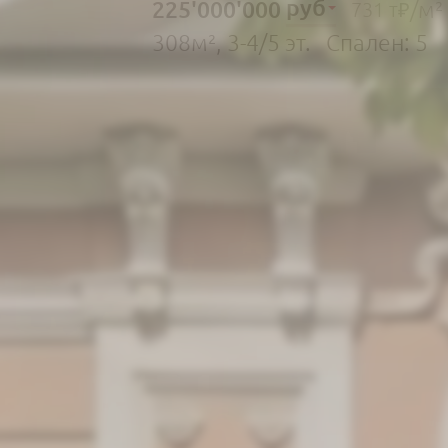
руб
225'000'000
/м²
731 т₽