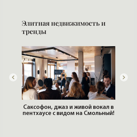
 рынке
Сложно ли мне было создать
компанию?
Б
н
Элитная недвижимость и
тренды
ОШИ.
Саксофон, джаз и живой вокал в