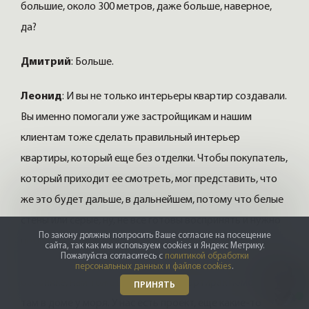
большие, около 300 метров, даже больше, наверное,
да?
Дмитрий
: Больше.
Леонид
: И вы не только интерьеры квартир создавали.
Вы именно помогали уже застройщикам и нашим
клиентам тоже сделать правильный интерьер
квартиры, который еще без отделки. Чтобы покупатель,
который приходит ее смотреть, мог представить, что
же это будет дальше, в дальнейшем, потому что белые
стены или серые, ну, не все готовы воспринять и нужно
По закону должны попросить Ваше согласие на посещение
помочь. Вот, мне кажется, у вас несколько проектов
сайта, так как мы используем cookies и Яндекс Метрику.
Пожалуйста согласитесь с
политикой обработки
было уже таких, да? То есть Безбородко вы помогали в
персональных данных и файлов cookies
.
особняке, нам тоже в отдельных квартирах помогали
ПРИНЯТЬ
там в доме у моря. У нас есть проект, еще какие-то