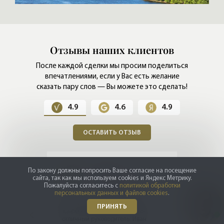
Отзывы наших клиентов
После каждой сделки мы просим поделиться
впечатлениями,
если у Вас есть желание
сказать пару слов — Вы можете это сделать!
4.9
4.6
4.9
ОСТАВИТЬ ОТЗЫВ
Олег Николаевич
По закону должны попросить Ваше согласие на посещение
сайта, так как мы используем cookies и Яндекс Метрику.
Пожалуйста согласитесь с
политикой обработки
персональных данных и файлов cookies
.
Все устраивает, все хорошо. Антон
Все
ПРИНЯТЬ
высококлассный специалист. Да, я
фир
всегда рекомендую вас как
все