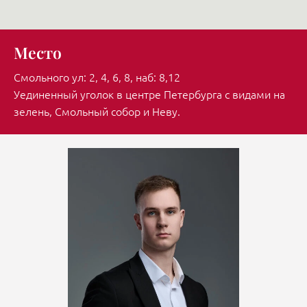
Место
Смольного ул: 2, 4, 6, 8, наб: 8,12
Уединенный уголок в центре Петербурга с видами на
зелень, Смольный собор и Неву.