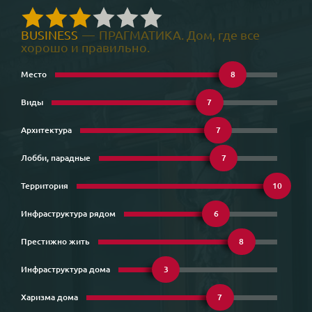
BUSINESS
—
ПРАГМАТИКА. Дом, где все
хорошо и правильно.
Место
8
Виды
7
Архитектура
7
Лобби, парадные
7
Территория
10
Инфраструктура рядом
6
Престижно жить
8
Инфраструктура дома
3
Харизма дома
7