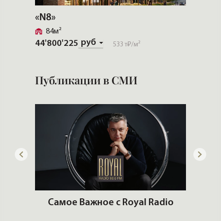
«N8»
«Моис
84м²
88м²
руб
44'800'225
59'602
533 т₽
/м²
Публикации в СМИ
артир
Самое Важное с Royal Radio
еры и
Что 