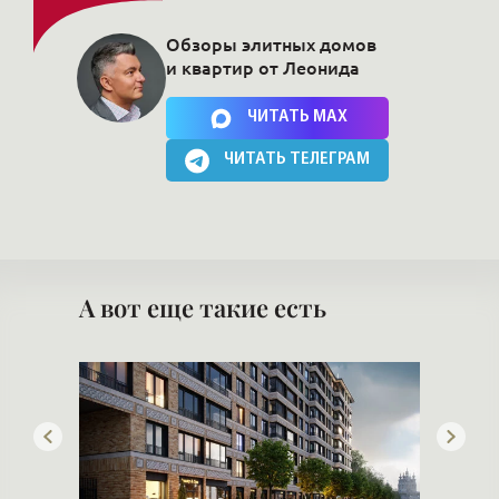
Обзоры элитных домов
и квартир от Леонида
Нажимая на кнопку, Вы соглашаетесь c
политикой сайта
ЧИТАТЬ MAX
ЧИТАТЬ ТЕЛЕГРАМ
А вот еще такие есть
СК