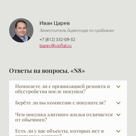
Иван Царев
Заместитель директора по продажам
+7 (812) 332-09-32
tsarev@vipflat.ru
Ответы на вопросы. «N8»
Помогаете ли с организацией ремонта и
обустройства после покупки?
Да, и это очень важный выбор — найти дизайнера и
Берёте ли вы комиссию с покупателя?
строителя по рекомендации. Ремонт — большая
При покупке в новых проектах — нет. Наши услуги
проблема и сложная задача, поручать её стоит
Чем покупка элитного жилья отличается
для покупателя бесплатны, это стандартная
от обычного?
только тому, кто был проверен. Мы видим, что
практика в профессиональном брокеридже
получается на реальных проектах, дорожим
У покупателя элитной недвижимости уже есть
Есть ли у вас объекты, которых нет в
элитной недвижимости. Наши клиенты в основном
своими рекомендациями и знаем, от кого приходят
жильё — и не одно. Он не решает задачу «где жить»
открытом доступе?