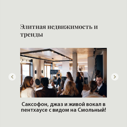
Элитная недвижимость и
тренды
ОШИ.
Саксофон, джаз и живой вокал в
T
пентхаусе с видом на Смольный!
РО
Но