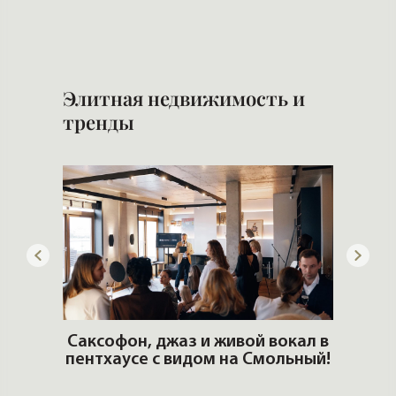
Элитная недвижимость и
тренды
ОШИ.
Саксофон, джаз и живой вокал в
T
пентхаусе с видом на Смольный!
РО
Но