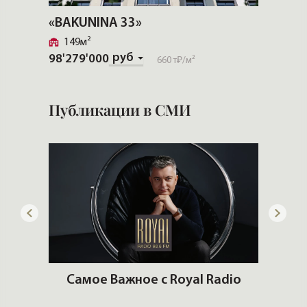
«BAKUNINA 33»
«BAKU
149м²
113м
руб
98'279'000
74'638
660 т₽
/м²
Публикации в СМИ
лимат
Самое Важное с Royal Radio
Ч