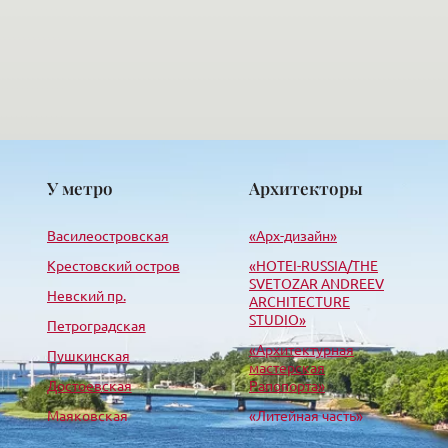
У метро
Архитекторы
Василеостровская
«Арх-дизайн»
Крестовский остров
«HОTEI-RUSSIA/THE
SVETOZAR ANDREEV
Невский пр.
ARCHITECTURE
STUDIO»
Петроградская
«Архитектурная
Пушкинская
мастерская
Достоевская
Рапопорта»
Маяковская
«Литейная часть»
Новочеркасская
«Лео-строй проект»