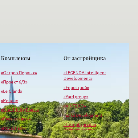
Комплексы
От застройщика
«Остров Первых»
«LEGENDA Intelligent
Development»
«Проект 6/3»
«Еврострой»
«Le Grand»
«Yard group»
«Репин»
«VINTEKO»
«One Trinity Place»
Fizika Development
«Русский дом»
«Петербургская
«Royal Park»
недвижимость»
«Дворцовая Слобода»