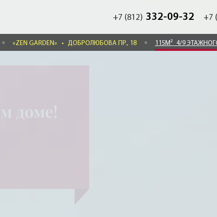
332-09-32
+7 (812)
+7 
«ZEN GARDEN»
•
ДОБРОЛЮБОВА ПР., 18
115М²
4/9 ЭТАЖНО
м доме!