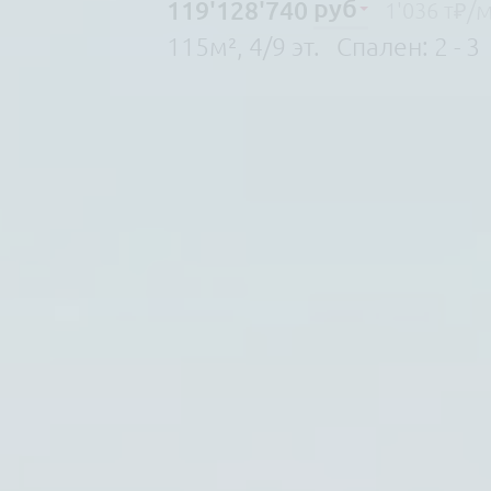
руб
119'128'740
/м
1'036 т₽