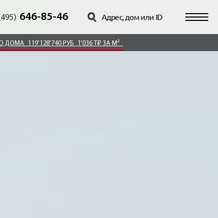
646-85-46
(495)
ГО ДОМА
119'128'740 РУБ
1'036 Т₽ ЗА М²