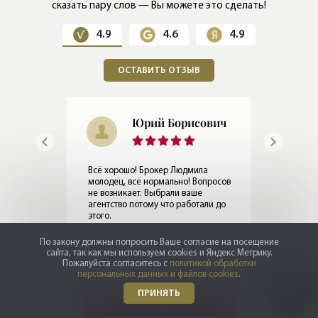
пентхаусов с каминами и террасами,
сказать пару слов — Вы можете это сделать!
площадью от 22 до 251 м².
4.9
4.6
4.9
Вы можете выбрать квартиру без отделки,
white Box или с чистовой отделкой.
ОСТАВИТЬ ОТЗЫВ
Планировками предусмотрены потолки
высотой до 3,3 м, отличные мастер-спальни,
Юрий Борисович
гостевые санузлы, просторные гардеробные.
Подземный паркинг
Всё хорошо! Брокер Людмила
молодец, всё нормально! Вопросов
не возникает. Выбрали ваше
Если вы решили купить квартиру в
агентство потому что работали до
«Моисеенко 10», проблем с парковкой не
этого.
28.01.2026
Прослушать отзыв
будет. В ЖК оборудован двухуровневый
По закону должны попросить Ваше согласие на посещение
сайта, так как мы используем cookies и Яндекс Метрику.
подземный паркинг на 164 м/м, куда жильцов
Пожалуйста согласитесь с
политикой обработки
персональных данных и файлов cookies
.
доставляют бесшумные скоростные лифты.
ПРИНЯТЬ
ВСЕ ОТЗЫВЫ КЛИЕНТОВ
Технология радиочастотной идентификации