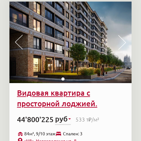
Видовая квартира с
просторной лоджией.
руб
44'800'225
533 т₽
/м²
84м², 9/10 этаж
Cпален: 3
«N8», Новгородская ул., 8