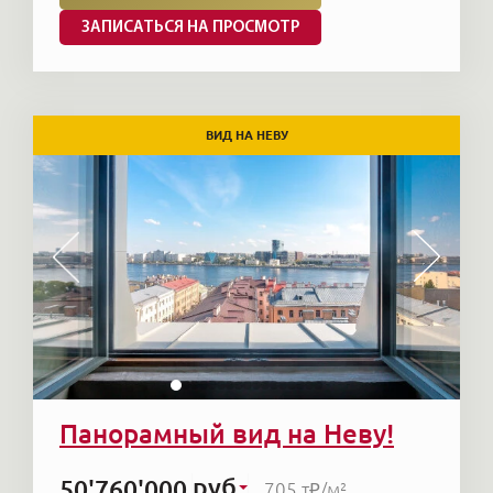
ЗАПИСАТЬСЯ НА ПРОСМОТР
ВИД НА НЕВУ
Панорамный вид на Неву!
руб
50'760'000
705 т₽
/м²