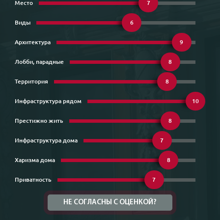
Место
7
Виды
6
Архитектура
9
Лобби, парадные
8
Территория
8
Инфраструктура рядом
10
Престижно жить
8
Инфраструктура дома
7
Харизма дома
8
Приватность
7
НЕ СОГЛАСНЫ С ОЦЕНКОЙ?