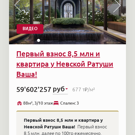
ВИДЕО
Первый взнос 8,5 млн и
квартира у Невской Ратуши
Ваша!
руб
59'602'257
677 т₽
/м²
88м², 3/10 этаж
Cпален: 3
Первый взнос 8,5 млн и квартира у
Невской Ратуши Ваша!
Первый взнос
8,5 млн, далее по 100тр ежемесячно,