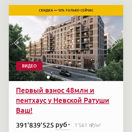
СКИДКА — 10% ТОЛЬКО СЕЙЧАС
ВИДЕО
Первый взнос 48млн и
пентхаус у Невской Ратуши
Ваш!
руб
391'839'525
1'561 т₽
/м²