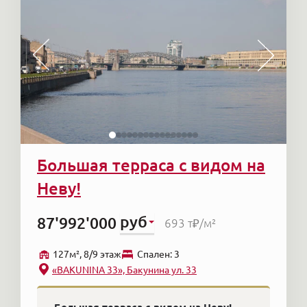
Большая терраса с видом на
Неву!
руб
87'992'000
693 т₽
/м²
127м², 8/9 этаж
Cпален: 3
«BAKUNINA 33», Бакунина ул. 33