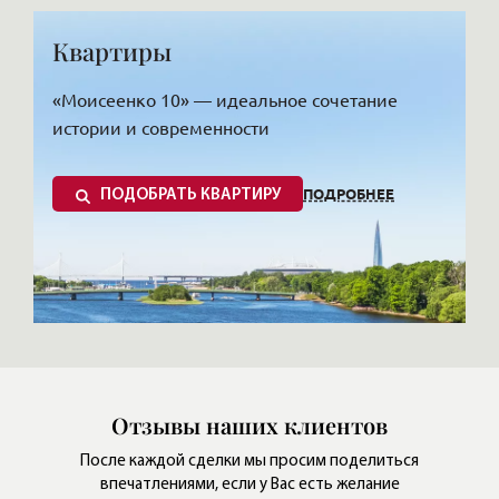
Квартиры
«Моисеенко 10» — идеальное сочетание
истории и современности
ПОДРОБНЕЕ
ПОДОБРАТЬ КВАРТИРУ
Всем желающим купить квартиру ЖК
«Моисеенко 10» открывает широкие
Отзывы наших клиентов
возможности выбора и ее обустройства.
После каждой сделки мы просим поделиться
Проект включает 182 лота от студий до
впечатлениями,
если у Вас есть желание