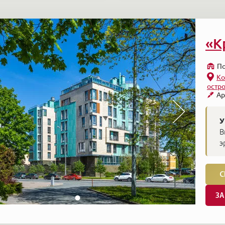
«К
По
Ко
остр
Ар
У
В
э
С
ЗА