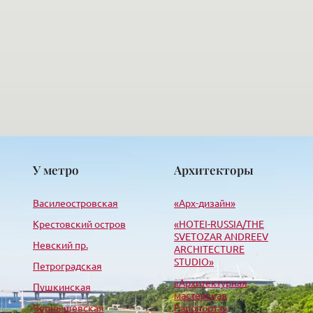
У метро
Архитекторы
Василеостровская
«Арх-дизайн»
Крестовский остров
«HОTEI-RUSSIA/THE
SVETOZAR ANDREEV
Невский пр.
ARCHITECTURE
STUDIO»
Петроградская
«Архитектурная
Пушкинская
мастерская
Чернышевская
Рапопорта»