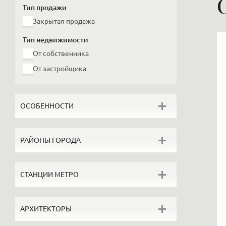
Тип продажи
Закрытая продажа
Тип недвижимости
От собственника
От застройщика
ОСОБЕННОСТИ
Без отделки
РАЙОНЫ ГОРОДА
С ремонтом
От собственника
Петровский остров
СТАНЦИИ МЕТРО
Видовые
Каменный остров
Лофты
У Таврического сада
Беговая
Пентхаусы
АРХИТЕКТОРЫ
Золотой треугольник
Чернышевская
Загородная
Крестовский остров