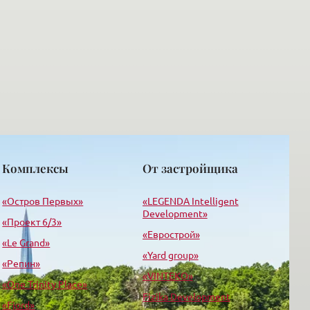
Комплексы
От застройщика
«Остров Первых»
«LEGENDA Intelligent
Development»
«Проект 6/3»
«Еврострой»
«Le Grand»
«Yard group»
«Репин»
«VINTEKO»
«One Trinity Place»
Fizika Development
«Fjord»