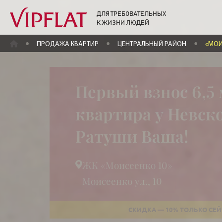
ДЛЯ ТРЕБОВАТЕЛЬНЫХ
К ЖИЗНИ ЛЮДЕЙ
ГЛАВНАЯ
ПРОДАЖА КВАРТИР
ЦЕНТРАЛЬНЫЙ РАЙОН
«МОИ
Первый взнос 6,5 
квартира у Невск
Ратуши Ваша!
ЖК «Моисеенко 10»
Моисеенко ул., 10