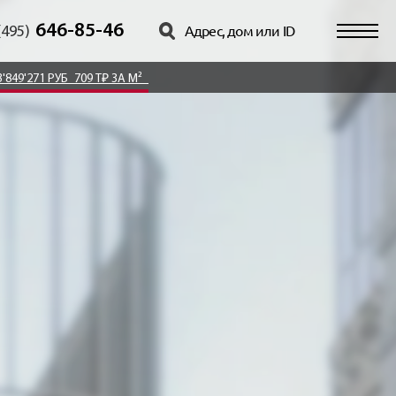
646-85-46
(495)
3'849'271 РУБ
709 Т₽ ЗА М²