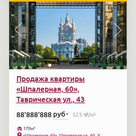
Продажа квартиры
«Шпалерная, 60»,
Таврическая ул., 43
руб
88'888'888
523 т₽
/м²
170м²
«Шпалерная, 60», Шпалерная ул., 60
У