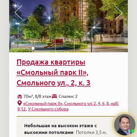
Продажа квартиры
«Смольный парк II»,
Смольного ул., 2, к. 3
70м², 8/8 этаж
Cпален: 2
«Смольный парк II», Смольного ул: 2, 4, 6, 8, наб:
8,12
У Смольного собора
Небольшая на высоком этаже с
высокими потолками
Потолки 3,5 м.