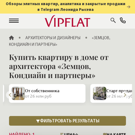
Обзоры элитных квартир, аналитика и закрытые продажи
в Telegram Леонида Рысева
ГЛАВНАЯ
АРХИТЕКТОРЫ И ДИЗАЙНЕРЫ
«ЗЕМЦОВ,
КОНДИАЙН И ПАРТНЕРЫ»
Купить квартиру в доме от
архитектора «Земцов,
Кондиайн и партнеры»
Закрытая про
Старт продаж
и апартамент
от 26 млн руб
от 26 млн руб
НАЙДЕНО:
1
ЦЕНА
НА КАРТЕ