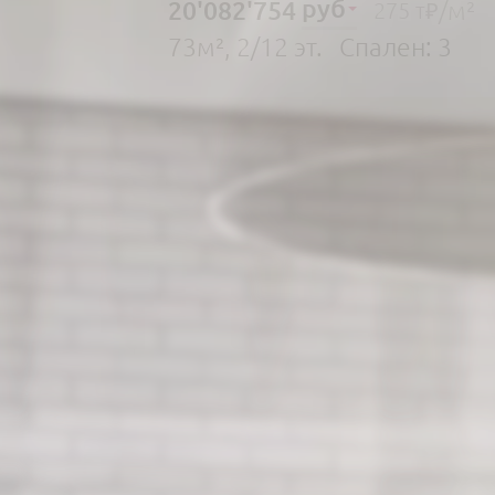
руб
20'082'754
/м²
275 т₽