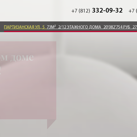
332-09-32
+7 (812)
+7 
ПАРТИЗАНСКАЯ УЛ., 5
73М²
2/12 ЭТАЖНОГО ДОМА
20'082'754 РУБ
27
ом доме
!