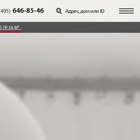
646-85-46
(495)
5 Т₽ ЗА М²