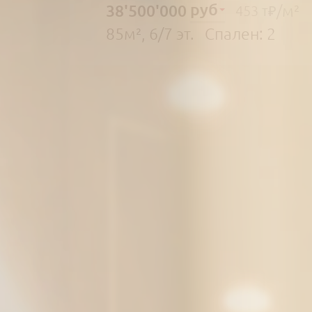
руб
38'500'000
/м²
453 т₽