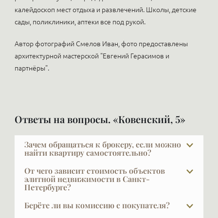
калейдоскоп мест отдыха и развлечений. Школы, детские
сады, поликлиники, аптеки все под рукой.
Автор фотографий Смелов Иван, фото предоставлены
архитектурной мастерской "Евгений Герасимов и
партнёры".
Ответы на вопросы. «Ковенский, 5»
Зачем обращаться к брокеру, если можно
найти квартиру самостоятельно?
Показательный факт: строительные компании
От чего зависит стоимость объектов
продают через брокеров 50–75% квартир. Мы
элитной недвижимости в Санкт-
Петербурге?
сами не всегда понимаем, почему так много, — но
причина та же, с которой сталкивается любой
Как известно, главное — место, место и ещё раз
Берёте ли вы комиссию с покупателя?
покупатель: на него несется огромное количество
место. Дорогих мест немного, уникальные