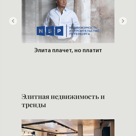
лимат
Элита плачет, но платит
Поку
все 
Элитная недвижимость и
тренды