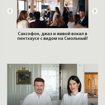
ОШИ.
Саксофон, джаз и живой вокал в
T
пентхаусе с видом на Смольный!
РО
Но