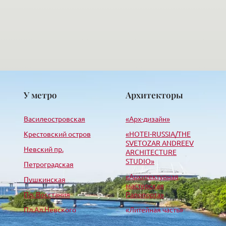
У метро
Архитекторы
Василеостровская
«Арх-дизайн»
Крестовский остров
«HОTEI-RUSSIA/THE
SVETOZAR ANDREEV
Невский пр.
ARCHITECTURE
STUDIO»
Петроградская
«Архитектурная
Пушкинская
мастерская
Пл. Восстания
Рапопорта»
Пл.Ал.Невского
«Литейная часть»
Парк Победы
«Лео-строй проект»