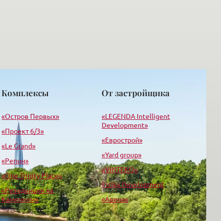
Комплексы
От застройщика
«Остров Первых»
«LEGENDA Intelligent
Development»
«Проект 6/3»
«Еврострой»
«Le Grand»
«Yard group»
«Репин»
«VINTEKO»
«One Trinity Place»
Fizika Development
«Резиденция на
Каменном»
«Арена»
«Suomi»
«Корпорация С»