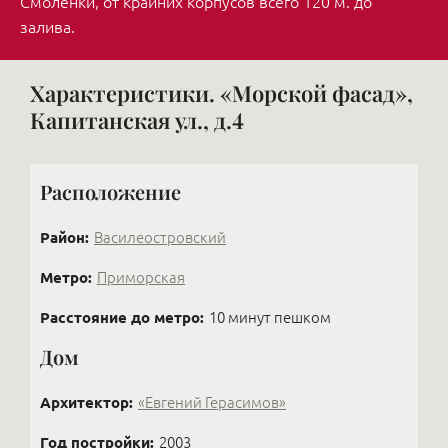
Смоленки, от крайних корпусов всего 120 м. до
залива.
Характеристики. «Морской фасад»,
Капитанская ул., д.4
Расположение
Район:
Василеостровский
Метро:
Приморская
Расстояние до метро:
10 минут пешком
Дом
Архитектор:
«Евгений Герасимов»
Год постройки:
2003