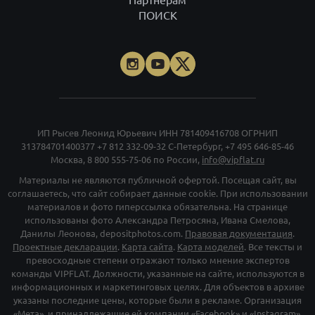
Партнёрам
ПОИСК
ИП Рысев Леонид Юрьевич ИНН 781409416708 ОГРНИП
313784701400377
+7 812 332-09-32
С-Петербург,
+7 495 646-85-46
Москва,
8 800 555-75-06
по России,
info@vipflat.ru
Материалы не являются публичной офертой. Посещая сайт, вы
соглашаетесь, что сайт собирает данные cookie. При использовании
материалов и фото гиперссылка обязательна. На странице
использованы фото Александра Петросяна, Ивана Смелова,
Данилы Леонова, depositphotos.com.
Правовая документация
.
Проектные декларации
.
Карта сайта
.
Карта моделей
. Все тексты и
превосходные степени отражают только мнение экспертов
команды VIPFLAT. Должности, указанные на сайте, используются в
информационных и маркетинговых целях. Для объектов в архиве
указаны последние цены, которые были в рекламе. Организация
«Мета», и принадлежащие ей компании «Facebook» и «Instagram»,