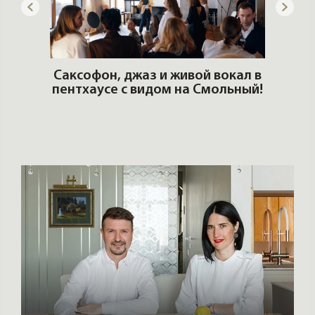
ОШИ.
Саксофон, джаз и живой вокал в
T
пентхаусе с видом на Смольный!
РО
Но